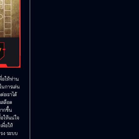
ื่อให้ท่าน
าในการเล่น
่อเราได้
มสล็อต
ากขึ้น
อให้แน่ใจ
พื่อให้
บตรง ระบบ