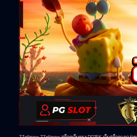
77allnew 77allnew สล็อตเว็บตรง PG15K เว็บสล็อตแตกง่ายที