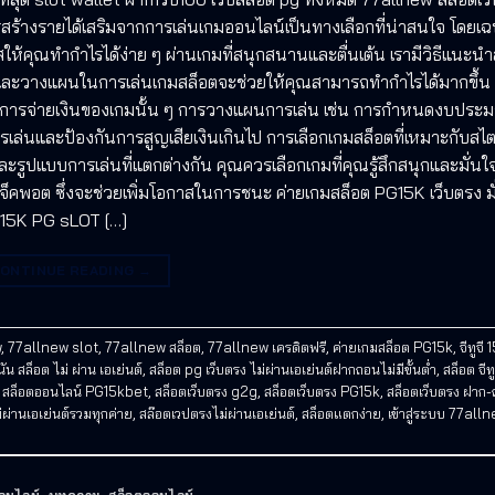
การสร้างรายได้เสริมจากการเล่นเกมออนไลน์เป็นทางเลือกที่น่าสนใจ โดย
ห้คุณทำกำไรได้ง่าย ๆ ผ่านเกมที่สนุกสนานและตื่นเต้น เรามีวิธีแนะน
ู้และวางแผนในการเล่นเกมสล็อตจะช่วยให้คุณสามารถทำกำไรได้มากขึ้น
ละการจ่ายเงินของเกมนั้น ๆ การวางแผนการเล่น เช่น การกำหนดงบปร
ล่นและป้องกันการสูญเสียเงินเกินไป การเลือกเกมสล็อตที่เหมาะกับสไต
ะรูปแบบการเล่นที่แตกต่างกัน คุณควรเลือกเกมที่คุณรู้สึกสนุกและมั่นใ
สแจ็คพอต ซึ่งจะช่วยเพิ่มโอกาสในการชนะ ค่ายเกมสล็อต PG15K เว็บตรง ม
PG15K PG sLOT […]
ONTINUE READING
→
w
,
77allnew slot
,
77allnew สล็อต
,
77allnew เครดิตฟรี
,
ค่ายเกมสล็อต PG15k
,
จีทูจี 
นัน สล็อต ไม่ ผ่าน เอเย่นต์
,
สล็อต pg เว็บตรง ไม่ผ่านเอเย่นต์ฝากถอนไม่มีขั้นต่ํา
,
สล็อต จีทู
,
สล็อตออนไลน์ PG15kbet
,
สล็อตเว็บตรง g2g
,
สล็อตเว็บตรง PG15k
,
สล็อตเว็บตรง ฝาก
่ผ่านเอเย่นต์รวมทุกค่าย
,
สล๊อตเวปตรงไม่ผ่านเอเย่นต์
,
สล็อตแตกง่าย
,
เข้าสู่ระบบ 77all