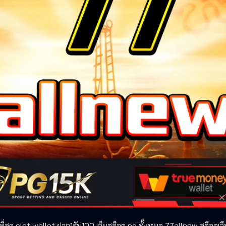
่สุด slot wallet ฝาก1รับ100 เว็บสล็อต pg ทั้งหมด 77allnew สล็อตเว