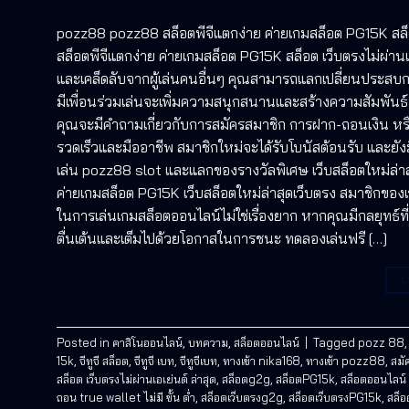
pozz88 pozz88 สล็อตพีจีแตกง่าย ค่ายเกมสล็อต PG15K สล็อต 
สล็อตพีจีแตกง่าย ค่ายเกมสล็อต PG15K สล็อต เว็บตรงไม่ผ่านเอ
และเคล็ดลับจากผู้เล่นคนอื่นๆ คุณสามารถแลกเปลี่ยนประสบการ
มีเพื่อนร่วมเล่นจะเพิ่มความสนุกสนานและสร้างความสัมพันธ์ที่
คุณจะมีคำถามเกี่ยวกับการสมัครสมาชิก การฝาก-ถอนเงิน ห
รวดเร็วและมืออาชีพ สมาชิกใหม่จะได้รับโบนัสต้อนรับ และย
เล่น pozz88 slot และแลกของรางวัลพิเศษ เว็บสล็อตใหม่ล่า
ค่ายเกมสล็อต PG15K เว็บสล็อตใหม่ล่าสุดเว็บตรง สมาชิกของเ
ในการเล่นเกมสล็อตออนไลน์ไม่ใช่เรื่องยาก หากคุณมีกลยุทธ์ที
ตื่นเต้นและเต็มไปด้วยโอกาสในการชนะ ทดลองเล่นฟรี […]
C
Posted in
คาสิโนออนไลน์
,
บทความ
,
สล็อตออนไลน์
|
Tagged
pozz 88
15k
,
จีทูจี สล็อต
,
จีทูจี เบท
,
จีทูจีเบท
,
ทางเข้า nika168
,
ทางเข้า pozz88
,
สมัค
สล็อต เว็บตรงไม่ผ่านเอเย่นต์ ล่าสุด
,
สล็อตg2g
,
สล็อตPG15k
,
สล็อตออนไลน
ถอน true wallet ไม่มี ขั้น ต่ํา
,
สล็อตเว็บตรงg2g
,
สล็อตเว็บตรงPG15k
,
สล็อ