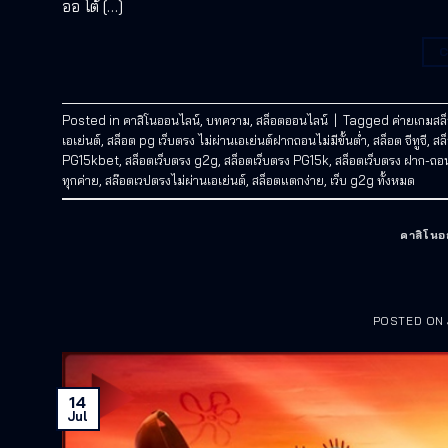
ออ โต้ […]
C
Posted in
คาสิโนออนไลน์
,
บทความ
,
สล็อตออนไลน์
|
Tagged
ค่ายเกมสล
เอเย่นต์
,
สล็อต pg เว็บตรง ไม่ผ่านเอเย่นต์ฝากถอนไม่มีขั้นต่ํา
,
สล็อต จีทูจี
,
สล็
PG15kbet
,
สล็อตเว็บตรง g2g
,
สล็อตเว็บตรง PG15k
,
สล็อตเว็บตรง ฝาก-ถอน 
ทุกค่าย
,
สล๊อตเวปตรงไม่ผ่านเอเย่นต์
,
สล็อตแตกง่าย
,
เว็บ g2g ทั้งหมด
คาสิโนอ
POSTED ON
14
Jul