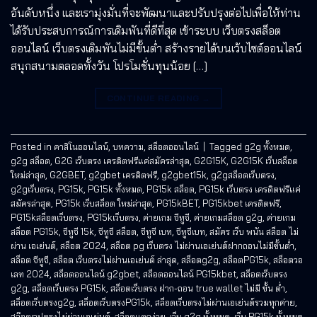
อันดับหนึ่ง และเรามุ่งมั่นที่จะพัฒนาและปรับปรุงต่อไปเพื่อให้ท่าน
ได้รับประสบการณ์การเดิมพันที่ดีที่สุด เข้าระบบ เว็บตรงสล็อต
ออนไลน์ เว็บตรงเดิมพันไม่มีขั้นต่ำ สร้างรายได้บนเว้บไซต์ออนไลน์
สนุกสนามตลอดทั้งวัน โปรโมชั่นทุนน้อย […]
CONTINUE READING
→
Posted in
คาสิโนออนไลน์
,
บทความ
,
สล็อตออนไลน์
|
Tagged
g2g ทั้งหมด
,
g2g สล็อต
,
G2G เว็บตรง เครดิตฟรีแค่สมัครล่าสุด
,
G2G15K
,
G2G15K เว็บสล็อต
ใหม่ล่าสุด
,
G2GBET
,
g2gbet เครดิตฟรี
,
g2gbet15k
,
g2gสล็อตเว็บตรง
,
g2gเว็บตรง
,
PG15k
,
PG15k ทั้งหมด
,
PG15k สล็อต
,
PG15k เว็บตรง เครดิตฟรีแค่
สมัครล่าสุด
,
PG15k เว็บสล็อต ใหม่ล่าสุด
,
PG15kBET
,
PG15kbet เครดิตฟรี
,
PG15kสล็อตเว็บตรง
,
PG15kเว็บตรง
,
ค่ายเกม จีทูจี
,
ค่ายเกมสล็อต g2g
,
ค่ายเกม
สล็อต PG15k
,
จีทูจี 15k
,
จีทูจี สล็อต
,
จีทูจี เบท
,
จีทูจีเบท
,
สมัคร เว็บ พนัน สล็อต ไม่
ผ่าน เอเย่นต์
,
สล็อต 2024
,
สล็อต pg เว็บตรง ไม่ผ่านเอเย่นต์ฝากถอนไม่มีขั้นต่ํา
,
สล็อต จีทูจี
,
สล็อต เว็บตรงไม่ผ่านเอเย่นต์ ล่าสุด
,
สล็อตg2g
,
สล็อตPG15k
,
สล็อตวอ
เลท 2024
,
สล็อตออนไลน์ g2gbet
,
สล็อตออนไลน์ PG15kbet
,
สล็อตเว็บตรง
g2g
,
สล็อตเว็บตรง PG15k
,
สล็อตเว็บตรง ฝาก-ถอน true wallet ไม่มี ขั้น ต่ํา
,
สล็อตเว็บตรงg2g
,
สล็อตเว็บตรงPG15k
,
สล็อตเว็บตรงไม่ผ่านเอเย่นต์รวมทุกค่าย
,
สล๊อตเวปตรงไม่ผ่านเอเย่นต์
,
สล็อตแตกง่าย
,
เว็บ g2g ทั้งหมด
,
เว็บ PG15k ทั้งหมด
,