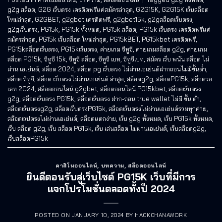
g2g สล็อต
,
G2G เว็บตรง เครดิตฟรีแค่สมัครล่าสุด
,
G2G15K
,
G2G15K เว็บสล็อต
ใหม่ล่าสุด
,
G2GBET
,
g2gbet เครดิตฟรี
,
g2gbet15k
,
g2gสล็อตเว็บตรง
,
g2gเว็บตรง
,
PG15k
,
PG15k ทั้งหมด
,
PG15k สล็อต
,
PG15k เว็บตรง เครดิตฟรีแค่
สมัครล่าสุด
,
PG15k เว็บสล็อต ใหม่ล่าสุด
,
PG15kBET
,
PG15kbet เครดิตฟรี
,
PG15kสล็อตเว็บตรง
,
PG15kเว็บตรง
,
ค่ายเกม จีทูจี
,
ค่ายเกมสล็อต g2g
,
ค่ายเกม
สล็อต PG15k
,
จีทูจี 15k
,
จีทูจี สล็อต
,
จีทูจี เบท
,
จีทูจีเบท
,
สมัคร เว็บ พนัน สล็อต ไม่
ผ่าน เอเย่นต์
,
สล็อต 2024
,
สล็อต pg เว็บตรง ไม่ผ่านเอเย่นต์ฝากถอนไม่มีขั้นต่ํา
,
สล็อต จีทูจี
,
สล็อต เว็บตรงไม่ผ่านเอเย่นต์ ล่าสุด
,
สล็อตg2g
,
สล็อตPG15k
,
สล็อตวอ
เลท 2024
,
สล็อตออนไลน์ g2gbet
,
สล็อตออนไลน์ PG15kbet
,
สล็อตเว็บตรง
g2g
,
สล็อตเว็บตรง PG15k
,
สล็อตเว็บตรง ฝาก-ถอน true wallet ไม่มี ขั้น ต่ํา
,
สล็อตเว็บตรงg2g
,
สล็อตเว็บตรงPG15k
,
สล็อตเว็บตรงไม่ผ่านเอเย่นต์รวมทุกค่าย
,
สล๊อตเวปตรงไม่ผ่านเอเย่นต์
,
สล็อตแตกง่าย
,
เว็บ g2g ทั้งหมด
,
เว็บ PG15k ทั้งหมด
,
เว็บ สล็อต g2g
,
เว็บ สล็อต PG15k
,
เว็บ เล่นสล็อต ไม่ผ่านเอเย่นต์
,
เว็บสล็อตg2g
,
เว็บสล็อตPG15k
คาสิโนออนไลน์
,
บทความ
,
สล็อตออนไลน์
ยินดีตอนรับสู่เว็บไซต์ PG15K เว็บที่มีการ
แจกโปรโมชั่นตลอดทั้งปี 2024
POSTED ON
JANUARY 10, 2024
BY
HACKCHANAWORK