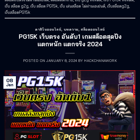
เว็บ สล็อต g2g
,
เว็บ สล็อต PG15k
,
เว็บ เล่นสล็อต ไม่ผ่านเอเย่นต์
,
เว็บสล็อตg2g
,
เว็บสล็อตPG15k
คาสิโนออนไลน์
,
บทความ
,
สล็อตออนไลน์
PG15K เว็บตรง อันดับ1 เกมสล็อตสุดปัง
แตกหนัก แตกจริง 2024
POSTED ON
JANUARY 8, 2024
BY
HACKCHANAWORK
08
Jan