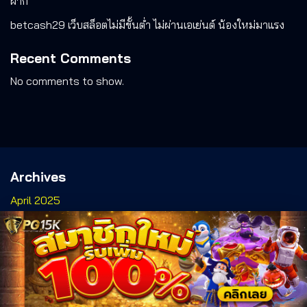
ฝาก
betcash29 เว็บสล็อตไม่มีขั้นต่ำ ไม่ผ่านเอเย่นต์ น้องใหม่มาแรง
Recent Comments
No comments to show.
Archives
April 2025
March 2025
February 2025
January 2025
December 2024