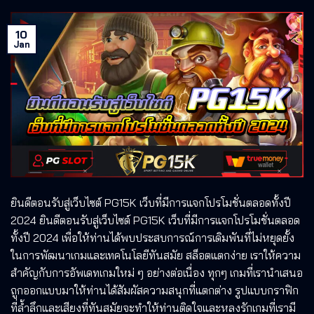
10
Jan
ยินดีตอนรับสู่เว็บไซต์ PG15K เว็บที่มีการแจกโปรโมชั่นตลอดทั้งปี
2024 ยินดีตอนรับสู่เว็บไซต์ PG15K เว็บที่มีการแจกโปรโมชั่นตลอด
ทั้งปี 2024 เพื่อให้ท่านได้พบประสบการณ์การเดิมพันที่ไม่หยุดยั้ง
ในการพัฒนาเกมและเทคโนโลยีทันสมัย สล็อตแตกง่าย เราให้ความ
สำคัญกับการอัพเดทเกมใหม่ ๆ อย่างต่อเนื่อง ทุกๆ เกมที่เรานำเสนอ
ถูกออกแบบมาให้ท่านได้สัมผัสความสนุกที่แตกต่าง รูปแบบกราฟิก
ที่ล้ำลึกและเสียงที่ทันสมัยจะทำให้ท่านติดใจและหลงรักเกมที่เรามี