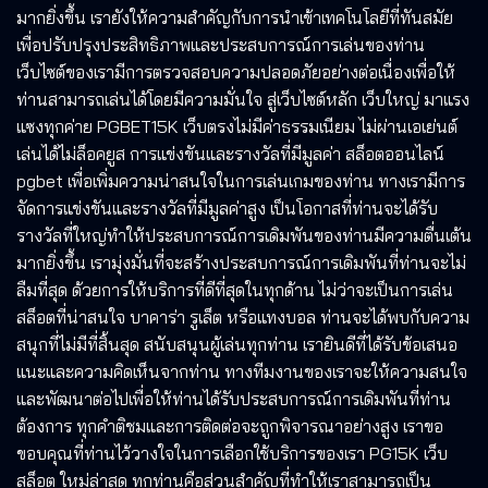
มากยิ่งขึ้น เรายังให้ความสำคัญกับการนำเข้าเทคโนโลยีที่ทันสมัย
เพื่อปรับปรุงประสิทธิภาพและประสบการณ์การเล่นของท่าน
เว็บไซต์ของเรามีการตรวจสอบความปลอดภัยอย่างต่อเนื่องเพื่อให้
ท่านสามารถเล่นได้โดยมีความมั่นใจ สู่เว็บไซต์หลัก เว็บใหญ่ มาแรง
แซงทุกค่าย PGBET15K เว็บตรงไม่มีค่าธรรมเนียม ไม่ผ่านเอเย่นต์
เล่นได้ไม่ล็อคยูส การแข่งขันและรางวัลที่มีมูลค่า สล็อตออนไลน์
pgbet เพื่อเพิ่มความน่าสนใจในการเล่นเกมของท่าน ทางเรามีการ
จัดการแข่งขันและรางวัลที่มีมูลค่าสูง เป็นโอกาสที่ท่านจะได้รับ
รางวัลที่ใหญ่ทำให้ประสบการณ์การเดิมพันของท่านมีความตื่นเต้น
มากยิ่งขึ้น เรามุ่งมั่นที่จะสร้างประสบการณ์การเดิมพันที่ท่านจะไม่
ลืมที่สุด ด้วยการให้บริการที่ดีที่สุดในทุกด้าน ไม่ว่าจะเป็นการเล่น
สล็อตที่น่าสนใจ บาคาร่า รูเล็ต หรือแทงบอล ท่านจะได้พบกับความ
สนุกที่ไม่มีที่สิ้นสุด สนับสนุนผู้เล่นทุกท่าน เรายินดีที่ได้รับข้อเสนอ
แนะและความคิดเห็นจากท่าน ทางทีมงานของเราจะให้ความสนใจ
และพัฒนาต่อไปเพื่อให้ท่านได้รับประสบการณ์การเดิมพันที่ท่าน
ต้องการ ทุกคำติชมและการติดต่อจะถูกพิจารณาอย่างสูง เราขอ
ขอบคุณที่ท่านไว้วางใจในการเลือกใช้บริการของเรา PG15K เว็บ
สล็อต ใหม่ล่าสุด ทุกท่านคือส่วนสำคัญที่ทำให้เราสามารถเป็น