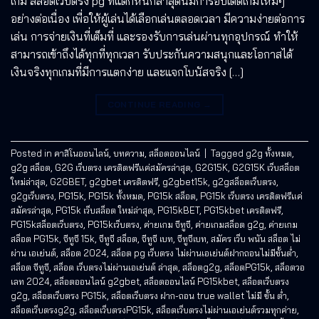
เกม สล็อตเว็บตรง pg ที่แตกหนักล่าสุดนี้มีการอัปเดตเกมใหม่ๆ
อย่างต่อเนื่อง เพื่อให้ผู้เล่นได้เลือกเล่นตลอดเวลา มีความง่ายต่อการ
เล่น การจ่ายเงินที่เต็มที่ และรองรับการเล่นผ่านทุกอุปกรณ์ ทำให้
สามารถเข้าถึงได้ทุกที่ทุกเวลา รับประกันความสนุกและโอกาสได้
เงินจริงทุกเกมที่มีการแตกง่าย และแจกโบนัสจริง […]
CONTINUE READING
→
Posted in
คาสิโนออนไลน์
,
บทความ
,
สล็อตออนไลน์
|
Tagged
g2g ทั้งหมด
,
g2g สล็อต
,
G2G เว็บตรง เครดิตฟรีแค่สมัครล่าสุด
,
G2G15K
,
G2G15K เว็บสล็อต
ใหม่ล่าสุด
,
G2GBET
,
g2gbet เครดิตฟรี
,
g2gbet15k
,
g2gสล็อตเว็บตรง
,
g2gเว็บตรง
,
PG15k
,
PG15k ทั้งหมด
,
PG15k สล็อต
,
PG15k เว็บตรง เครดิตฟรีแค่
สมัครล่าสุด
,
PG15k เว็บสล็อต ใหม่ล่าสุด
,
PG15kBET
,
PG15kbet เครดิตฟรี
,
PG15kสล็อตเว็บตรง
,
PG15kเว็บตรง
,
ค่ายเกม จีทูจี
,
ค่ายเกมสล็อต g2g
,
ค่ายเกม
สล็อต PG15k
,
จีทูจี 15k
,
จีทูจี สล็อต
,
จีทูจี เบท
,
จีทูจีเบท
,
สมัคร เว็บ พนัน สล็อต ไม่
ผ่าน เอเย่นต์
,
สล็อต 2024
,
สล็อต pg เว็บตรง ไม่ผ่านเอเย่นต์ฝากถอนไม่มีขั้นต่ํา
,
สล็อต จีทูจี
,
สล็อต เว็บตรงไม่ผ่านเอเย่นต์ ล่าสุด
,
สล็อตg2g
,
สล็อตPG15k
,
สล็อตวอ
เลท 2024
,
สล็อตออนไลน์ g2gbet
,
สล็อตออนไลน์ PG15kbet
,
สล็อตเว็บตรง
g2g
,
สล็อตเว็บตรง PG15k
,
สล็อตเว็บตรง ฝาก-ถอน true wallet ไม่มี ขั้น ต่ํา
,
สล็อตเว็บตรงg2g
,
สล็อตเว็บตรงPG15k
,
สล็อตเว็บตรงไม่ผ่านเอเย่นต์รวมทุกค่าย
,