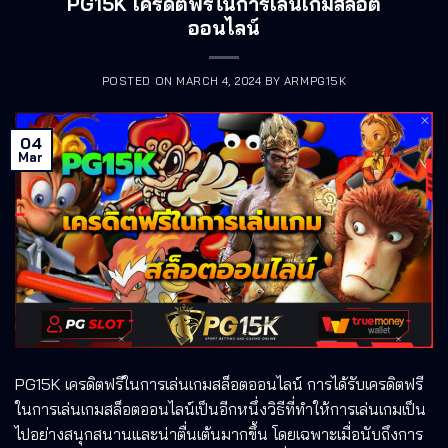
PG15K เครดิตฟรีในการเล่นเกมสล็อต
ออนไลน์
POSTED ON
MARCH 4, 2024
BY
ARMPG15K
04
Mar
PG15K เครดิตฟรีในการเล่นเกมสล็อตออนไลน์ การได้รับเครดิตฟรี
ในการเล่นเกมสล็อตออนไลน์เป็นอีกหนึ่งวิธีที่ทำให้การเล่นเกมเป็น
ไปอย่างสนุกสนานและน่าตื่นเต้นมากขึ้น โดยเฉพาะเมื่อนับถึงการ