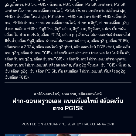
g2gเว็บตรง
,
PG15k
,
PG15k ทั้งหมด
,
PG15k สล็อต
,
PG15K เครดิตฟรี
,
PG15K
เครดิตฟรีในการเล่นเกมสล็อตออนไลน์
,
PG15k เว็บตรง เครดิตฟรีแค่สมัครล่าสุด
,
PG15k เว็บสล็อต ใหม่ล่าสุด
,
PG15kBET
,
PG15kbet เครดิตฟรี
,
PG15kสล็อตเว็บ
ตรง
,
PG15kเว็บตรง
,
การเล่นเกมสล็อตออนไลน์
,
ค่ายเกม จีทูจี
,
ค่ายเกมสล็อต g2g
,
ค่ายเกมสล็อต PG15k
,
จีทูจี 15k
,
จีทูจี สล็อต
,
จีทูจี เบท
,
จีทูจีเบท
,
สมัคร เว็บ พนัน
สล็อต ไม่ ผ่าน เอเย่นต์
,
สล็อต 2024
,
สล็อต pg เว็บตรง ไม่ผ่านเอเย่นต์ฝากถอนไม่
มีขั้นต่ํา
,
สล็อต จีทูจี
,
สล็อต เว็บตรงไม่ผ่านเอเย่นต์ ล่าสุด
,
สล็อตg2g
,
สล็อตPG15k
,
สล็อตวอเลท 2024
,
สล็อตออนไลน์ g2gbet
,
สล็อตออนไลน์ PG15kbet
,
สล็อตเว็บ
ตรง g2g
,
สล็อตเว็บตรง PG15k
,
สล็อตเว็บตรง ฝาก-ถอน true wallet ไม่มี ขั้น ต่ํา
,
สล็อตเว็บตรงg2g
,
สล็อตเว็บตรงPG15k
,
สล็อตเว็บตรงไม่ผ่านเอเย่นต์รวมทุกค่าย
,
สล๊อตเวปตรงไม่ผ่านเอเย่นต์
,
สล็อตแตกง่าย
,
เว็บ g2g ทั้งหมด
,
เว็บ PG15k ทั้งหมด
,
เว็บ สล็อต g2g
,
เว็บ สล็อต PG15k
,
เว็บ เล่นสล็อต ไม่ผ่านเอเย่นต์
,
เว็บสล็อตg2g
,
เว็บสล็อตPG15k
คาสิโนออนไลน์
,
บทความ
,
สล็อตออนไลน์
ฝาก-ถอนทรูวอเลท แบบเรียลไทม์ สล็อตเว็บ
ตรง PG15K
POSTED ON
JANUARY 18, 2024
BY
HACKCHANAWORK