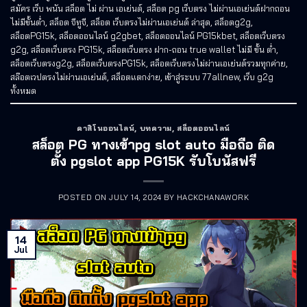
สมัคร เว็บ พนัน สล็อต ไม่ ผ่าน เอเย่นต์
,
สล็อต pg เว็บตรง ไม่ผ่านเอเย่นต์ฝากถอน
ไม่มีขั้นต่ํา
,
สล็อต จีทูจี
,
สล็อต เว็บตรงไม่ผ่านเอเย่นต์ ล่าสุด
,
สล็อตg2g
,
สล็อตPG15k
,
สล็อตออนไลน์ g2gbet
,
สล็อตออนไลน์ PG15kbet
,
สล็อตเว็บตรง
g2g
,
สล็อตเว็บตรง PG15k
,
สล็อตเว็บตรง ฝาก-ถอน true wallet ไม่มี ขั้น ต่ํา
,
สล็อตเว็บตรงg2g
,
สล็อตเว็บตรงPG15k
,
สล็อตเว็บตรงไม่ผ่านเอเย่นต์รวมทุกค่าย
,
สล๊อตเวปตรงไม่ผ่านเอเย่นต์
,
สล็อตแตกง่าย
,
เข้าสู่ระบบ 77allnew
,
เว็บ g2g
ทั้งหมด
คาสิโนออนไลน์
,
บทความ
,
สล็อตออนไลน์
สล็อต PG ทางเข้าpg slot auto มือถือ ติด
ตั้ง pgslot app PG15K รับโบนัสฟรี
POSTED ON
JULY 14, 2024
BY
HACKCHANAWORK
14
Jul