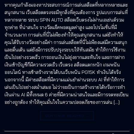
หากคุณกำลังมองหาประสบการณ์การเล่นสล็อตที่หลากหลายและ
สนุกสนาน เว็บสล็อตตรงจะมีทุกสิ่งที่คุณต้องการ รูปแบบการเล่นที่
หลากหลาย ระบบ SPIN AUTO สล็อตเว็บตรงไม่ผ่านเอเย่นต์รวม
ทุกค่าย ที่น่าสนใจ รางวัลแจ็คพอตมูลค่าสูง และโปรโมชั่นที่มี
จำนวนมาก การเล่นที่นี่ไม่เพียงทำให้คุณสนุกสนาน แต่ยังทำให้
คุณได้รับรางวัลอย่างมีค่า การเล่นสล็อตที่นี่ไม่เพียงแต่มีความสนุก
และตื่นเต้น แต่ยังมีการปรับปรุงระบบให้ทันสมัย ทำให้การใช้งาน
เป็นไปอย่างรวดเร็ว การถอนเงินไม่ยุ่งยากและทันใจ และการฝาก
เงินเข้าบัญชีก็มีความรวดเร็ว เว็บตรง สล็อตแตกหนัก เกมพนัน
ออนไลน์ ทางเข้าสร้างรายได้บนเว็บพนัน PG15K ทำเงินได้จริง
นอกจากนี้ มีค่ายสล็อตที่มีความแม่นยำผ่านระบบ AI ที่ทำให้การ
เล่นเป็นไปอย่างสม่ำเสมอ ไม่ว่าจะเป็นการสร้างรายได้หรือการทำ
เงินผ่าน AI มีทั้งหมด 6 ค่ายที่มีความน่าสนใจและมีการจดทะเบียน
อย่างถูกต้อง ทำให้คุณมั่นใจในความปลอดภัยของการเล่น […]
CONTINUE READING
→