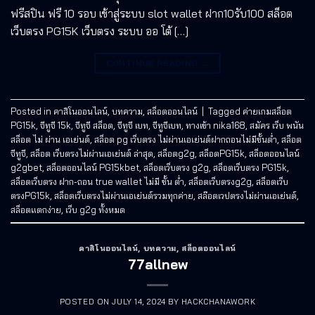
ฟรีสปิน ฟรี 10 รอบ เข้าสู่ระบบ slot wallet ฝาก10รับ100 สล็อต
เว็บตรง PG15K เว็บตรง ระบบ ออ โต้ […]
CONTINUE READING
→
Posted in
คาสิโนออนไลน์
,
บทความ
,
สล็อตออนไลน์
|
Tagged
ค่ายเกมสล็อต
PG15k
,
จีทูจี 15k
,
จีทูจี สล็อต
,
จีทูจี เบท
,
จีทูจีเบท
,
ทางเข้า nika168
,
สมัคร เว็บ พนัน
สล็อต ไม่ ผ่าน เอเย่นต์
,
สล็อต pg เว็บตรง ไม่ผ่านเอเย่นต์ฝากถอนไม่มีขั้นต่ํา
,
สล็อต
จีทูจี
,
สล็อต เว็บตรงไม่ผ่านเอเย่นต์ ล่าสุด
,
สล็อตg2g
,
สล็อตPG15k
,
สล็อตออนไลน์
g2gbet
,
สล็อตออนไลน์ PG15kbet
,
สล็อตเว็บตรง g2g
,
สล็อตเว็บตรง PG15k
,
สล็อตเว็บตรง ฝาก-ถอน true wallet ไม่มี ขั้น ต่ํา
,
สล็อตเว็บตรงg2g
,
สล็อตเว็บ
ตรงPG15k
,
สล็อตเว็บตรงไม่ผ่านเอเย่นต์รวมทุกค่าย
,
สล๊อตเวปตรงไม่ผ่านเอเย่นต์
,
สล็อตแตกง่าย
,
เว็บ g2g ทั้งหมด
คาสิโนออนไลน์
,
บทความ
,
สล็อตออนไลน์
77allnew
POSTED ON
JULY 14, 2024
BY
HACKCHANAWORK