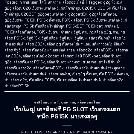
Posted in
คาสิโนออนไลน์
,
บทความ
,
สล็อตออนไลน์
|
Tagged
g2g ทั้งหมด
,
g2g สล็อต
,
G2G เว็บตรง เครดิตฟรีแค่สมัครล่าสุด
,
G2G15K
,
G2G15K เว็บสล็อต
ใหม่ล่าสุด
,
G2GBET
,
g2gbet เครดิตฟรี
,
g2gbet15k
,
g2gสล็อตเว็บตรง
,
g2gเว็บตรง
,
PG15k
,
PG15k ทั้งหมด
,
PG15k สล็อต
,
PG15k เว็บตรง เครดิตฟรีแค่
สมัครล่าสุด
,
PG15k เว็บสล็อต ใหม่ล่าสุด
,
PG15kBET
,
PG15kbet เครดิตฟรี
,
PG15kสล็อตเว็บตรง
,
PG15kเว็บตรง
,
ค่ายเกม จีทูจี
,
ค่ายเกมสล็อต g2g
,
ค่ายเกม
สล็อต PG15k
,
จีทูจี 15k
,
จีทูจี สล็อต
,
จีทูจี เบท
,
จีทูจีเบท
,
สมัคร เว็บ พนัน สล็อต ไม่
ผ่าน เอเย่นต์
,
สล็อต 2024
,
สล็อต pg เว็บตรง ไม่ผ่านเอเย่นต์ฝากถอนไม่มีขั้นต่ํา
,
สล็อต จีทูจี
,
สล็อต เว็บตรงไม่ผ่านเอเย่นต์ ล่าสุด
,
สล็อตg2g
,
สล็อตPG15k
,
สล็อตวอ
เลท 2024
,
สล็อตออนไลน์ g2gbet
,
สล็อตออนไลน์ PG15kbet
,
สล็อตเว็บตรง
g2g
,
สล็อตเว็บตรง PG15k
,
สล็อตเว็บตรง ฝาก-ถอน true wallet ไม่มี ขั้น ต่ํา
,
สล็อตเว็บตรงg2g
,
สล็อตเว็บตรงPG15k
,
สล็อตเว็บตรงไม่ผ่านเอเย่นต์รวมทุกค่าย
,
สล๊อตเวปตรงไม่ผ่านเอเย่นต์
,
สล็อตแตกง่าย
,
เว็บ g2g ทั้งหมด
,
เว็บ PG15k ทั้งหมด
,
เว็บ สล็อต g2g
,
เว็บ สล็อต PG15k
,
เว็บ เล่นสล็อต ไม่ผ่านเอเย่นต์
,
เว็บสล็อตg2g
,
เว็บสล็อตPG15k
คาสิโนออนไลน์
,
บทความ
,
สล็อตออนไลน์
เว็บใหญ่ เครดิตฟรี PG SLOT เว็บตรงแตก
หนัก PG15K มาแรงสุดๆ
POSTED ON
JANUARY 16, 2024
BY
HACKCHANAWORK