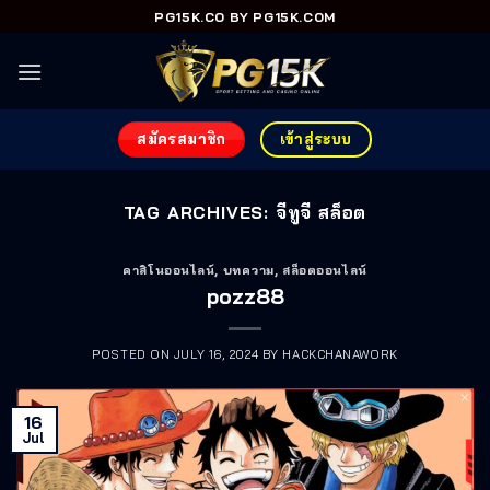
Skip
PG15K.CO BY PG15K.COM
to
content
สมัครสมาชิก
เข้าสู่ระบบ
TAG ARCHIVES:
จีทูจี สล็อต
คาสิโนออนไลน์
,
บทความ
,
สล็อตออนไลน์
pozz88
POSTED ON
JULY 16, 2024
BY
HACKCHANAWORK
16
Jul