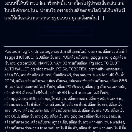
ระบบที่ให้บริการแก่สมาชิกเท่านั้น หากใครไม่รู้ว่าจะเลือกเล่น เกม
ไหนดี ค่ายเกมไหน น่าสนใจ เพราะว่า สล็อตออนไลน์ ได้เงินจริง มี
เกมให้เลือกเล่นหลากหลายรูปแบบ สนุกเพลิดเพลิน […]
CONTINUE READING
→
Posted in
pg15k
,
Uncategorized
,
คาสิโนออนไลน์
,
บทความ
,
สล็อตออนไลน์
|
Tagged
10รับ100
,
123สล็อตเว็บตรง
,
789สล็อตเว็บตรง
,
g2ggrand
,
g2gสล็อต
เว็บตรง
,
gtrbet888
,
NAMI33
,
NAMI33 รวมเว็บสล็อต
,
Pg slot
,
PG SLOT
AUTO WALLET
,
pg slot ทางเข้า
,
PG15k
,
PGBET15K
,
pgทางเข้า
,
ทดลองเล่น
สล็อต PG
,
ทางเข้า สล็อตเว็บตรง
,
ปั่นสล็อตฟรี
,
ฝาก ถอน true wallet ไม่มี ขั้น ต่ํา
2024
,
สมัคร สล็อตเว็บตรง
,
สมัคร เว็บตรง
,
สมัครสมาชิก สล็อตเว็บตรง
,
สล็อต 888
เว็บตรง ไม่ผ่านเอเย่นต์ ไม่มี ขั้นต่ำ
,
สล็อต PG เว็บตรง
,
สล็อต pg เว็บตรง แตกหนัก
,
สล็อต888 เว็บตรง ไม่มีขั้นต่ำ
,
สล็อต888 โอน ผ่าน วอ เลท ไม่มีขั้นต่ํา
,
สล็อตpgเว็บตรง888
,
สล็อตpgใหม่ล่าสุด
,
สล็อตทดลอง
,
สล็อตทุนน้อย แตกง่าย
,
สล็อตฝากถอน ไม่มี ขั้นต่ำ 1 บาทก็ ถอนได้
,
สล็อตมาใหม่
,
สล็อตเว็บตรง
,
สล็อตเว็บ
ตรง 100%
,
สล็อตเว็บตรง 168
,
สล็อตเว็บตรง 1688
,
สล็อตเว็บตรง 789
,
สล็อตเว็บ
ตรง 888
,
สล็อตเว็บตรง g2g
,
สล็อตเว็บตรง g2g1bet สล็อตเว็บตรง ยอดนิยม
,
สล็อตเว็บตรง pg
,
สล็อตเว็บตรง ทรูวอลเล็ต
,
สล็อตเว็บตรง ฝาก-ถอน true wallet
,
สล็อตเว็บตรง ฝาก-ถอน true wallet ไม่มี ขั้น ต่ํา
,
สล็อตเว็บตรง ฝาก-ถอน ไม่มี ขั้น