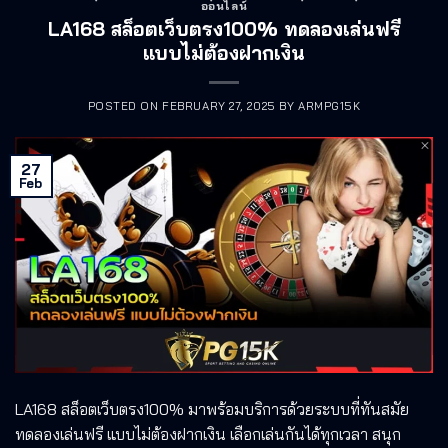
ออนไลน์
LA168 สล็อตเว็บตรง100% ทดลองเล่นฟรี
แบบไม่ต้องฝากเงิน
POSTED ON
FEBRUARY 27, 2025
BY
ARMPG15K
27
Feb
LA168 สล็อตเว็บตรง100% มาพร้อมบริการด้วยระบบที่ทันสมัย
ทดลองเล่นฟรี แบบไม่ต้องฝากเงิน เลือกเล่นกันได้ทุกเวลา สนุก