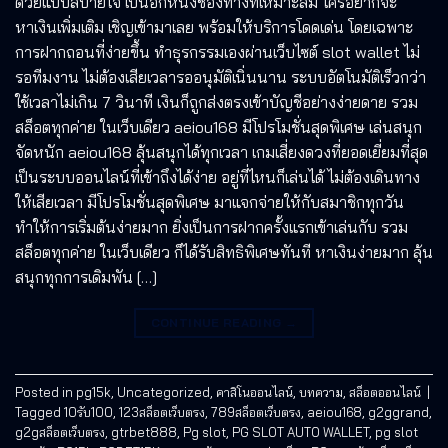
ด้วยแบบสบายใจ เป็นอีกหนึ่งช่องทางที่เหมาะสม ใครอยากจะ
หาเงินเพิ่มเติม เชิญเข้ามาเลย พร้อมให้บริการโดดเด่น โดยเฉพาะ
การฝากถอนที่ง่ายขึ้น ทำธุรกรรมเองผ่านเว็บไซต์ slot wallet ไม่
รอทีมงาน ไม่ต้องเสียเวลารออนุมัติเนิ่นนาน ระบบอัตโนมัติเร็วกว่า
ใช้เวลาไม่เกิน 7 วินาที เงินก็ถูกส่งตรงเข้าบัญชีอย่างง่ายดาย รวม
สล็อตทุกค่าย ในเว็บเดียว aeiou168 มีโปรโมชั่นสุดพิเศษ เล่นสนุก
จัดหนัก aeiou168 ลุ้นสนุกได้ทุกเวลา เกมเสี่ยงดวงที่ยอดเยี่ยมที่สุด
เป็นระบบออนไลน์ที่เข้าถึงได้ง่าย อยู่ที่ไหนก็เล่นได้ ไม่ต้องเดินทาง
ให้เสียเวลา มีโปรโมชั่นสุดพิเศษ มาแจกจ่ายให้กับสมาชิกทุกวัน
ทำให้การเริ่มต้นง่ายมาก ยิ่งเป็นการฝากครั้งแรกเข้าเล่นกับ รวม
สล็อตทุกค่าย ในเว็บเดียว ก็ได้รับสิทธิพิเศษทันที หาเงินง่ายมาก ลุ้น
สนุกทุกการเดิมพัน […]
CONTINUE READING
→
Posted in
pg15k
,
Uncategorized
,
คาสิโนออนไลน์
,
บทความ
,
สล็อตออนไลน์
|
Tagged
10รับ100
,
123สล็อตเว็บตรง
,
789สล็อตเว็บตรง
,
aeiou168
,
g2ggrand
,
g2gสล็อตเว็บตรง
,
gtrbet888
,
Pg slot
,
PG SLOT AUTO WALLET
,
pg slot