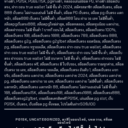
ทางเข้า
,
PG15k
,
PGBET15K
,
pgทางเข้า
,
ทดลองเล่นสล็อต PG
,
ทางเข้า สล็อตเว็บ
ตรง
,
ฝาก ถอน true wallet ไม่มี ขั้น ต่ํา 2024
,
สมัครสมาชิก สล็อตเว็บตรง
,
สล็อต
888 เว็บตรง ไม่ผ่านเอเย่นต์ ไม่มี ขั้นต่ำ
,
สล็อต PG เว็บตรง
,
สล็อต pg เว็บตรง แตก
หนัก
,
สล็อต888 เว็บตรง ไม่มีขั้นต่ำ
,
สล็อต888 โอน ผ่าน วอ เลท ไม่มีขั้นต่ํา
,
สล็อตpgเว็บตรง888
,
สล็อตpgใหม่ล่าสุด
,
สล็อตทดลอง
,
สล็อตทุนน้อย แตกง่าย
,
สล็อตฝากถอน ไม่มี ขั้นต่ำ 1 บาทก็ ถอนได้
,
สล็อตเว็บตรง
,
สล็อตเว็บตรง 100%
,
สล็อตเว็บตรง 168
,
สล็อตเว็บตรง 1688
,
สล็อตเว็บตรง 789
,
สล็อตเว็บตรง 888
,
สล็อตเว็บตรง g2g
,
สล็อตเว็บตรง g2g1bet สล็อตเว็บตรง ยอดนิยม
,
สล็อตเว็บตรง
pg
,
สล็อตเว็บตรง ทรูวอลเล็ต
,
สล็อตเว็บตรง ฝาก-ถอน true wallet
,
สล็อตเว็บตรง
ฝาก-ถอน true wallet ไม่มี ขั้น ต่ํา
,
สล็อตเว็บตรง ฝาก-ถอน ไม่มี ขั้น ต่ํา
,
สล็อตเว็บ
ตรง ฝากถอน true wallet ไม่มี ธนาคาร ไม่มี ขั้น ต่ํา
,
สล็อตเว็บตรง ฝากถอน ไม่มี
ขั้นต่ำ
,
สล็อตเว็บตรง ฟรี
,
สล็อตเว็บตรง มี ใบรับรอง
,
สล็อตเว็บตรง รวมทุกค่าย
,
สล็อต
เว็บตรง วอ เลท
,
สล็อตเว็บตรง วอลเล็ต
,
สล็อตเว็บตรง อันดับ 1
,
สล็อตเว็บตรง แจก
จริง
,
สล็อตเว็บตรง แตกง่าย
,
สล็อตเว็บตรง แตกง่าย 2024
,
สล็อตเว็บตรง แตกง่าย
pg
,
สล็อตเว็บตรง แตกง่าย วอ เลท
,
สล็อตเว็บตรง แตกง่าย ไม่มีขั้นต่ำ
,
สล็อตเว็บตรง
แตกหนัก
,
สล็อตเว็บตรง แตกหนัก 88
,
สล็อตเว็บตรง ไม่ผ่านเอเย่นต์ ไม่มี ขั้นต่ำ
168
,
สล็อตเว็บตรง15K
,
สล็อตเว็บตรง168
,
สล็อตเว็บตรง1688
,
สล็อตเว็บตรง888
,
สล็อตเว็บตรงg2g1bet
,
เกมสล็อตเครดิตฟรี PG15K
,
เล่นสล็อต pg slot
,
เว็บ
PG15K
,
เว็บตรง
,
เว็บสล็อต pg ทั้งหมด
,
โปรโมชั่นฝาก50รับ100
PG15K
,
UNCATEGORIZED
,
คาสิโนออนไลน์
,
บทความ
,
สล็อต
ออนไลน์