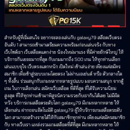
สำหรับผู้ที่เริ่มสนใจ อยากจะลองเล่นกับ galaxy79 สล็อตเว็บตรง
อันดับ 1 สามารถเข้ามาเตรียมความพร้อมก่อนเล่นจริง กับทาง
เว็บไซต์เรา เว็บสล็อตแตกง่าย น้องใหม่มาแรง ที่มีค่ายยักษ์ใหญ่ ให้
บริการกันเยอะมากที่สุด กับเกมมากถึง 500 เกม ให้ทุกท่านเลือก
เล่นแบบจุใจ เว็บตรงแตกหนัก เปิดใหม่ เข้าเล่นง่าย เพียงแค่สมัคร
สมาชิก เพื่อเข้าสู่ระบบเกมโดยตรง ไม่ผ่านเอเย่นต์ หรือ ตัวกลางใด
ๆ ทั้งสิ้น ร่วมสนุกกับเกมหลากหลายรูปแบบ มอบความสนุก จากตู้
เกม ในการเลือกเล่น สมัครเว็บสล็อต ที่ดีที่สุด ที่ได้รับความนิยม
สูงสุด ที่ให้ทุกท่านเข้ามาพิสูจน์ความรวยกับเรากันได้เลย ไม่มีผิด
หวัง บริการเกมสล็อตระดับโลก galaxy79 มีเกมหลากหลาย ให้
เลือกเล่น ฝากถอนอัตโนมัติ galaxy79 ผู้ให้บริการเกมสล็อตระดับ
โลก สามารถสร้างรายได้ให้กับสมาชิกทุกท่าน เพียงแค่สมัครสมาชิก
กับ ทางเว็บเรา แหล่งรวมเกมสล็อตที่ดีที่สุด มีเกมหลากหลาย ให้