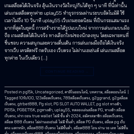
เกมสล็อตได้เงินจริง ลุ้นเงินรางวัลใหญ่กันได้ทุก ๆ นาที ที่นี่เท่านั้น
เล่นเกมสล็อตทุกค่าย uplay55 ทำธุรกรรมผ่านระบบอัตโนมัติ ใช้
เวลาไม่ถึง 10 วินาที uplay55 เว็บเกมยอดนิยม ที่เป็นกระแสมาแรง
มากที่สุดในยุคนี้ การสร้างรายได้รูปแบบใหม่ จากการเล่นเกมบนมือ
ถือ เกมสล็อตได้เงินจริง ทางเลือกใหม่ของนักลงทุน โดยเฉพาะคนที่
ชื่นชอบ ความสนุกและความตื่นเต้น การเล่นเกมมือถือได้เงินจริง
จากเว็บ เครดิตฟรี กดรับเอง เว็บตรง ไม่ผ่านเอเย่นต์ เล่นเกมสล็อต
ทุกค่าย ในเว็บเดียว […]
CONTINUE READING
→
Posted in
pg15k
,
Uncategorized
,
คาสิโนออนไลน์
,
บทความ
,
สล็อตออนไลน์
|
Tagged
10รับ100
,
123สล็อตเว็บตรง
,
789สล็อตเว็บตรง
,
g2ggrand
,
g2gสล็อต
เว็บตรง
,
gtrbet888
,
Pg slot
,
PG SLOT AUTO WALLET
,
pg slot ทางเข้า
,
PG15k
,
PGBET15K
,
pgทางเข้า
,
uplay55
,
ทดลองเล่นสล็อต PG
,
ทางเข้า สล็อต
เว็บตรง
,
ฝาก ถอน true wallet ไม่มี ขั้น ต่ํา 2024
,
สมัครสมาชิก สล็อตเว็บตรง
,
สล็อต 888 เว็บตรง ไม่ผ่านเอเย่นต์ ไม่มี ขั้นต่ำ
,
สล็อต PG เว็บตรง
,
สล็อต pg เว็บ
ตรง แตกหนัก
,
สล็อต888 เว็บตรง ไม่มีขั้นต่ำ
,
สล็อต888 โอน ผ่าน วอ เลท ไม่มีขั้น
ต่ํา
,
สล็อตpgเว็บตรง888
,
สล็อตpgใหม่ล่าสุด
,
สล็อตทดลอง
,
สล็อตทุนน้อย แตก