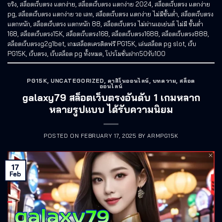
จริง
,
สล็อตเว็บตรง แตกง่าย
,
สล็อตเว็บตรง แตกง่าย 2024
,
สล็อตเว็บตรง แตกง่าย
pg
,
สล็อตเว็บตรง แตกง่าย วอ เลท
,
สล็อตเว็บตรง แตกง่าย ไม่มีขั้นต่ำ
,
สล็อตเว็บตรง
แตกหนัก
,
สล็อตเว็บตรง แตกหนัก 88
,
สล็อตเว็บตรง ไม่ผ่านเอเย่นต์ ไม่มี ขั้นต่ำ
168
,
สล็อตเว็บตรง15K
,
สล็อตเว็บตรง168
,
สล็อตเว็บตรง1688
,
สล็อตเว็บตรง888
,
สล็อตเว็บตรงg2g1bet
,
เกมสล็อตเครดิตฟรี PG15K
,
เล่นสล็อต pg slot
,
เว็บ
PG15K
,
เว็บตรง
,
เว็บสล็อต pg ทั้งหมด
,
โปรโมชั่นฝาก50รับ100
PG15K
,
UNCATEGORIZED
,
คาสิโนออนไลน์
,
บทความ
,
สล็อต
ออนไลน์
galaxy79 สล็อตเว็บตรงอันดับ 1 เกมหลาก
หลายรูปแบบ ได้รับความนิยม
POSTED ON
FEBRUARY 17, 2025
BY
ARMPG15K
17
Feb