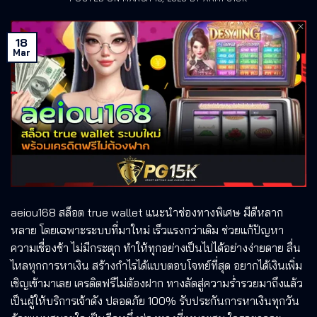
18
Mar
aeiou168 สล็อต true wallet แนะนำช่องทางพิเศษ มีดีหลาก
หลาย โดยเฉพาะระบบที่มาใหม่ เร็วแรงกว่าเดิม ช่วยแก้ปัญหา
ความเชื่องช้า ไม่มีกระตุก ทำให้ทุกอย่างเป็นไปได้อย่างง่ายดาย ลื่น
ไหลทุกการหาเงิน สร้างกำไรได้แบบตอบโจทย์ที่สุด อยากได้เงินเพิ่ม
เชิญเข้ามาเลย เครดิตฟรีไม่ต้องฝาก ทางลัดสู่ความร่ำรวยมาถึงแล้ว
เป็นผู้ให้บริการเจ้าดัง ปลอดภัย 100% รับประกันการหาเงินทุกวัน