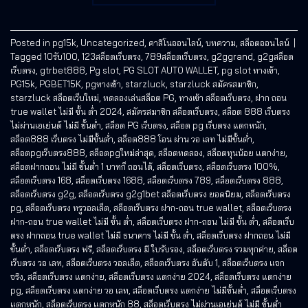
Posted in
pg15k
,
Uncategorized
,
คาสิโนออนไลน์
,
บทความ
,
สล็อตออนไลน์
|
Tagged
10รับ100
,
123สล็อตเว็บตรง
,
789สล็อตเว็บตรง
,
g2ggrand
,
g2gสล็อต
เว็บตรง
,
gtrbet888
,
Pg slot
,
PG SLOT AUTO WALLET
,
pg slot ทางเข้า
,
PG15k
,
PGBET15K
,
pgทางเข้า
,
starzluck
,
starzluck สมัครสมาชิก
,
starzluck สล็อตเว็บใหม่
,
ทดลองเล่นสล็อต PG
,
ทางเข้า สล็อตเว็บตรง
,
ฝาก ถอน
true wallet ไม่มี ขั้น ต่ํา 2024
,
สมัครสมาชิก สล็อตเว็บตรง
,
สล็อต 888 เว็บตรง
ไม่ผ่านเอเย่นต์ ไม่มี ขั้นต่ำ
,
สล็อต PG เว็บตรง
,
สล็อต pg เว็บตรง แตกหนัก
,
สล็อต888 เว็บตรง ไม่มีขั้นต่ำ
,
สล็อต888 โอน ผ่าน วอ เลท ไม่มีขั้นต่ํา
,
สล็อตpgเว็บตรง888
,
สล็อตpgใหม่ล่าสุด
,
สล็อตทดลอง
,
สล็อตทุนน้อย แตกง่าย
,
สล็อตฝากถอน ไม่มี ขั้นต่ำ 1 บาทก็ ถอนได้
,
สล็อตเว็บตรง
,
สล็อตเว็บตรง 100%
,
สล็อตเว็บตรง 168
,
สล็อตเว็บตรง 1688
,
สล็อตเว็บตรง 789
,
สล็อตเว็บตรง 888
,
สล็อตเว็บตรง g2g
,
สล็อตเว็บตรง g2g1bet สล็อตเว็บตรง ยอดนิยม
,
สล็อตเว็บตรง
pg
,
สล็อตเว็บตรง ทรูวอลเล็ต
,
สล็อตเว็บตรง ฝาก-ถอน true wallet
,
สล็อตเว็บตรง
ฝาก-ถอน true wallet ไม่มี ขั้น ต่ํา
,
สล็อตเว็บตรง ฝาก-ถอน ไม่มี ขั้น ต่ํา
,
สล็อตเว็บ
ตรง ฝากถอน true wallet ไม่มี ธนาคาร ไม่มี ขั้น ต่ํา
,
สล็อตเว็บตรง ฝากถอน ไม่มี
ขั้นต่ำ
,
สล็อตเว็บตรง ฟรี
,
สล็อตเว็บตรง มี ใบรับรอง
,
สล็อตเว็บตรง รวมทุกค่าย
,
สล็อต
เว็บตรง วอ เลท
,
สล็อตเว็บตรง วอลเล็ต
,
สล็อตเว็บตรง อันดับ 1
,
สล็อตเว็บตรง แจก
จริง
,
สล็อตเว็บตรง แตกง่าย
,
สล็อตเว็บตรง แตกง่าย 2024
,
สล็อตเว็บตรง แตกง่าย
pg
,
สล็อตเว็บตรง แตกง่าย วอ เลท
,
สล็อตเว็บตรง แตกง่าย ไม่มีขั้นต่ำ
,
สล็อตเว็บตรง
แตกหนัก
,
สล็อตเว็บตรง แตกหนัก 88
,
สล็อตเว็บตรง ไม่ผ่านเอเย่นต์ ไม่มี ขั้นต่ำ