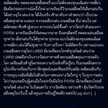
เพลิดเพลิน ทดลองเล่นสล็อตฟรี แบบไม่ต้องลงทุนแม้แต่บาทเดียว
สัมผัสประสบการณ์ครั้งใหม่ มาพร้อมรีวิวเกมสล็อตให้เลือกเล่นกัน
ได้อย่างจุใจ เล่นง่าย ได้เงินจริง เข้ามาค้นหาคำตอบว่า เว็บรวม
สล็อตทุกค่าย wallet ควรจะเลือกเล่น เกมสล็อต ที่น่าสนใจ แค่
สมัครสมาชิกเข้าสู่ระบบ ฝากถอนไม่มีขั้นต่ำ หากใครกำลังมองหา
PG15K มาพร้อมสิทธิพิเศษมากมาย รับเครดิตฟรี ทดลองเล่นสล็อต
ทุกค่าย เลือกเล่นกันได้ทุกค่าย ทุกเกม แบบไม่ต้องลงทุนเลยแม้แต่
บาทเดียว เล่นได้ไม่ยุ่งยาก กับทางเว็บเรา ไม่มีผิดหวัง อย่างแน่นอน
เกมสล็อตจากยุโรป LA168 มีเกมที่ตอบโจทย์ทุกสไตล์ เล่นง่าย
LA168 ปลดล็อกเงินรางวัลมหาศาลด้วยเกมสล็อตคุณภาพระดับ
โลก เตรียมตัวเข้าสู่โลกของความบันเทิงที่ไม่รู้จบ กับเกมสล็อตจาก
ยุโรปที่มาพร้อมกับกราฟิกสุดเจ๋งและฟีเจอร์ทันสมัย เพลิดเพลินกับ
การหมุนวงล้อที่เต็มไปด้วยโอกาสชนะรางวัลใหญ่ ๆ ในทุกการเล่น
ไม่ว่าคุณจะเป็นผู้เล่นมือใหม่หรือมือโปร PG15K มีเกมที่ตอบโจทย์
ทุกสไตล์ เล่นง่าย โบนัสแตกไว รางวัลเพียบ อย่ารอช้า ลุ้นโชคกับเกม
สล็อตยุโรปวันนี้ แล้วคุณอาจเป็นผู้โชคดีรายต่อไป pg slot […]
CONTINUE READING
→