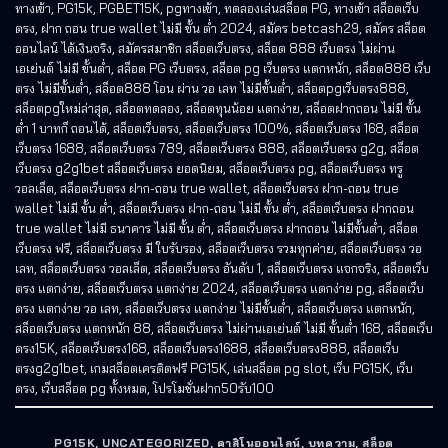
ทางเข้า
,
PG15k
,
PGBET15K
,
pgทางเข้า
,
ทดลองเล่นสล็อต PG
,
ทางเข้า สล็อตเว็บ
ตรง
,
ฝาก ถอน true wallet ไม่มี ขั้น ต่ํา 2024
,
สมัคร betcash29
,
สมัคร สล็อต
ออนไลน์ ได้เงินจริง
,
สมัครสมาชิก สล็อตเว็บตรง
,
สล็อต 888 เว็บตรง ไม่ผ่าน
เอเย่นต์ ไม่มี ขั้นต่ำ
,
สล็อต PG เว็บตรง
,
สล็อต pg เว็บตรง แตกหนัก
,
สล็อต888 เว็บ
ตรง ไม่มีขั้นต่ำ
,
สล็อต888 โอน ผ่าน วอ เลท ไม่มีขั้นต่ํา
,
สล็อตpgเว็บตรง888
,
สล็อตpgใหม่ล่าสุด
,
สล็อตทดลอง
,
สล็อตทุนน้อย แตกง่าย
,
สล็อตฝากถอน ไม่มี ขั้น
ต่ำ 1 บาทก็ ถอนได้
,
สล็อตเว็บตรง
,
สล็อตเว็บตรง 100%
,
สล็อตเว็บตรง 168
,
สล็อต
เว็บตรง 1688
,
สล็อตเว็บตรง 789
,
สล็อตเว็บตรง 888
,
สล็อตเว็บตรง g2g
,
สล็อต
เว็บตรง g2g1bet สล็อตเว็บตรง ยอดนิยม
,
สล็อตเว็บตรง pg
,
สล็อตเว็บตรง ทรู
วอลเล็ต
,
สล็อตเว็บตรง ฝาก-ถอน true wallet
,
สล็อตเว็บตรง ฝาก-ถอน true
wallet ไม่มี ขั้น ต่ํา
,
สล็อตเว็บตรง ฝาก-ถอน ไม่มี ขั้น ต่ํา
,
สล็อตเว็บตรง ฝากถอน
true wallet ไม่มี ธนาคาร ไม่มี ขั้น ต่ํา
,
สล็อตเว็บตรง ฝากถอน ไม่มีขั้นต่ำ
,
สล็อต
เว็บตรง ฟรี
,
สล็อตเว็บตรง มี ใบรับรอง
,
สล็อตเว็บตรง รวมทุกค่าย
,
สล็อตเว็บตรง วอ
เลท
,
สล็อตเว็บตรง วอลเล็ต
,
สล็อตเว็บตรง อันดับ 1
,
สล็อตเว็บตรง แจกจริง
,
สล็อตเว็บ
ตรง แตกง่าย
,
สล็อตเว็บตรง แตกง่าย 2024
,
สล็อตเว็บตรง แตกง่าย pg
,
สล็อตเว็บ
ตรง แตกง่าย วอ เลท
,
สล็อตเว็บตรง แตกง่าย ไม่มีขั้นต่ำ
,
สล็อตเว็บตรง แตกหนัก
,
สล็อตเว็บตรง แตกหนัก 88
,
สล็อตเว็บตรง ไม่ผ่านเอเย่นต์ ไม่มี ขั้นต่ำ 168
,
สล็อตเว็บ
ตรง15K
,
สล็อตเว็บตรง168
,
สล็อตเว็บตรง1688
,
สล็อตเว็บตรง888
,
สล็อตเว็บ
ตรงg2g1bet
,
เกมสล็อตเครดิตฟรี PG15K
,
เล่นสล็อต pg slot
,
เว็บ PG15K
,
เว็บ
ตรง
,
เว็บสล็อต pg ทั้งหมด
,
โปรโมชั่นฝาก50รับ100
PG15K
,
UNCATEGORIZED
,
คาสิโนออนไลน์
,
บทความ
,
สล็อต