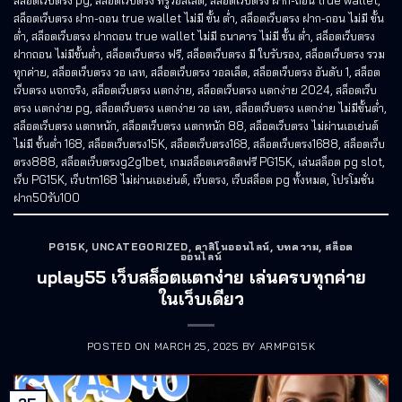
สล็อตเว็บตรง ฝาก-ถอน true wallet ไม่มี ขั้น ต่ํา
,
สล็อตเว็บตรง ฝาก-ถอน ไม่มี ขั้น
ต่ํา
,
สล็อตเว็บตรง ฝากถอน true wallet ไม่มี ธนาคาร ไม่มี ขั้น ต่ํา
,
สล็อตเว็บตรง
ฝากถอน ไม่มีขั้นต่ำ
,
สล็อตเว็บตรง ฟรี
,
สล็อตเว็บตรง มี ใบรับรอง
,
สล็อตเว็บตรง รวม
ทุกค่าย
,
สล็อตเว็บตรง วอ เลท
,
สล็อตเว็บตรง วอลเล็ต
,
สล็อตเว็บตรง อันดับ 1
,
สล็อต
เว็บตรง แจกจริง
,
สล็อตเว็บตรง แตกง่าย
,
สล็อตเว็บตรง แตกง่าย 2024
,
สล็อตเว็บ
ตรง แตกง่าย pg
,
สล็อตเว็บตรง แตกง่าย วอ เลท
,
สล็อตเว็บตรง แตกง่าย ไม่มีขั้นต่ำ
,
สล็อตเว็บตรง แตกหนัก
,
สล็อตเว็บตรง แตกหนัก 88
,
สล็อตเว็บตรง ไม่ผ่านเอเย่นต์
ไม่มี ขั้นต่ำ 168
,
สล็อตเว็บตรง15K
,
สล็อตเว็บตรง168
,
สล็อตเว็บตรง1688
,
สล็อตเว็บ
ตรง888
,
สล็อตเว็บตรงg2g1bet
,
เกมสล็อตเครดิตฟรี PG15K
,
เล่นสล็อต pg slot
,
เว็บ PG15K
,
เว็บtm168 ไม่ผ่านเอเย่นต์
,
เว็บตรง
,
เว็บสล็อต pg ทั้งหมด
,
โปรโมชั่น
ฝาก50รับ100
PG15K
,
UNCATEGORIZED
,
คาสิโนออนไลน์
,
บทความ
,
สล็อต
ออนไลน์
uplay55 เว็บสล็อตแตกง่าย เล่นครบทุกค่าย
ในเว็บเดียว
POSTED ON
MARCH 25, 2025
BY
ARMPG15K