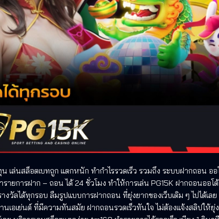
นทุน เล่นสล็อตเบทถูก แตกหนัก ทำกำไรรวดเร็ว รวมถึง ระบบฝากถอน ออโต
น ทำรายการฝาก – ถอน ได้ 24 ชั่วโมง ทำให้การเล่น PG15K ฝากถอนออโต้ 
้นรางวัลได้ทุกรอบ ลืมรูปแบบการฝากถอน ที่ยุ่งยากของเว็บเดิม ๆ ไปได้เลย 
่านเอเย่นต์ ที่มีความทันสมัย ฝากถอนรวดเร็วทันใจ ไม่ต้องแจ้งสลิปให้ยุ่