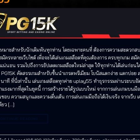
ว เหมาะสำหรับนักเดิมพันทุกท่าน โดยเฉพาะคนที่ ต้องการความสะดวกส
าสมัครหลายเว็บไซต์ เพื่อจะได้เล่นเกมสล็อตที่คุณต้องการ ครบทุกเกม สมัค
อย่างแน่นอน รวมไปถึงการอัปเดตเกมสล็อตใหม่ล่าสุด ให้ทุกท่านได้เล่นก่อน
 PG15K คัดสรรเกมสำหรับชั้นนำเกรดพรีเมียม โบนัสแตกง่าย แตกบ่อย ล
ๆ นาที ที่นี่เท่านั้น เล่นเกมสล็อตทุกค่าย uplay55 ทำธุรกรรมผ่านระบบอัตโ
มาแรงมากที่สุดในยุคนี้ การสร้างรายได้รูปแบบใหม่ จากการเล่นเกมบนมือ
นชอบ ความสนุกและความตื่นเต้น การเล่นเกมมือถือได้เงินจริง จากเว็บ เ
ดียว […]
ONTINUE READING
→