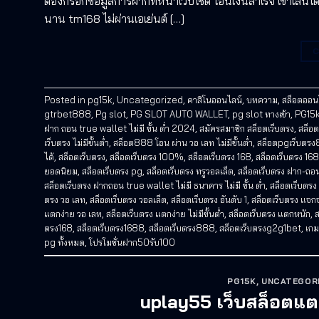
ต้องกรอกข้อมูลการฝากที่หน้าเว็บไซต์ โอนเงินสำเร็จ เข้าเล่น
นาน tm168 ไม่ผ่านเอเย่นต์ […]
C
Posted in
pg15k
,
Uncategorized
,
คาสิโนออนไลน์
,
บทความ
,
สล็อตออน
gtrbet888
,
Pg slot
,
PG SLOT AUTO WALLET
,
pg slot ทางเข้า
,
PG15
ฝาก ถอน true wallet ไม่มี ขั้น ต่ํา 2024
,
สมัครสมาชิก สล็อตเว็บตรง
,
สล็อต
เว็บตรง ไม่มีขั้นต่ำ
,
สล็อต888 โอน ผ่าน วอ เลท ไม่มีขั้นต่ํา
,
สล็อตpgเว็บตร
ได้
,
สล็อตเว็บตรง
,
สล็อตเว็บตรง 100%
,
สล็อตเว็บตรง 168
,
สล็อตเว็บตรง 16
ยอดนิยม
,
สล็อตเว็บตรง pg
,
สล็อตเว็บตรง ทรูวอลเล็ต
,
สล็อตเว็บตรง ฝาก-ถอ
สล็อตเว็บตรง ฝากถอน true wallet ไม่มี ธนาคาร ไม่มี ขั้น ต่ํา
,
สล็อตเว็บตรง 
ตรง วอ เลท
,
สล็อตเว็บตรง วอลเล็ต
,
สล็อตเว็บตรง อันดับ 1
,
สล็อตเว็บตรง แจกจ
แตกง่าย วอ เลท
,
สล็อตเว็บตรง แตกง่าย ไม่มีขั้นต่ำ
,
สล็อตเว็บตรง แตกหนัก
,
ส
ตรง168
,
สล็อตเว็บตรง1688
,
สล็อตเว็บตรง888
,
สล็อตเว็บตรงg2g1bet
,
เกม
pg ทั้งหมด
,
โปรโมชั่นฝาก50รับ100
PG15K
,
UNCATEGOR
uplay55 เว็บสล็อตแตก