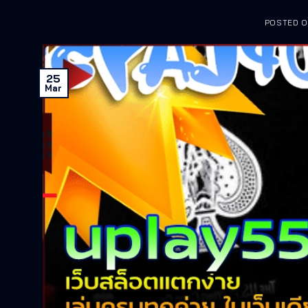
POSTED 
25
Mar