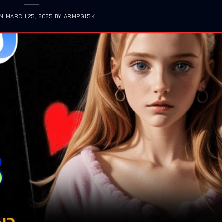
ON
MARCH 25, 2025
BY
ARMPG15K