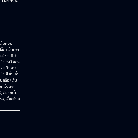
 ไม่ต้องรอ
ว็บตรง
,
สล็อตเว็บตรง
,
,
สล็อต888
ำ 1 บาทก็ ถอน
็อตเว็บตรง
่มี ขั้น ต่ํา
,
ย
,
สล็อตเว็บ
อตเว็บตรง
K
,
สล็อตเว็บ
ตรง
,
เว็บสล็อต