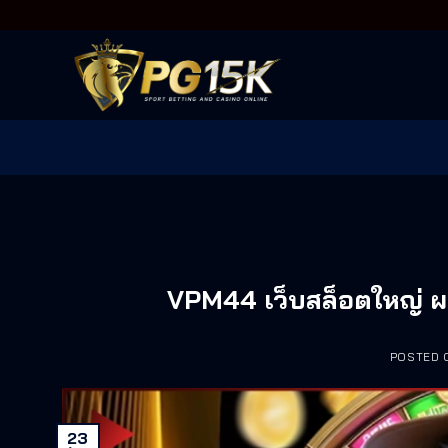
Skip
to
content
VPM44 เว็บสล็อตใหญ่ ผ
POSTED 
23