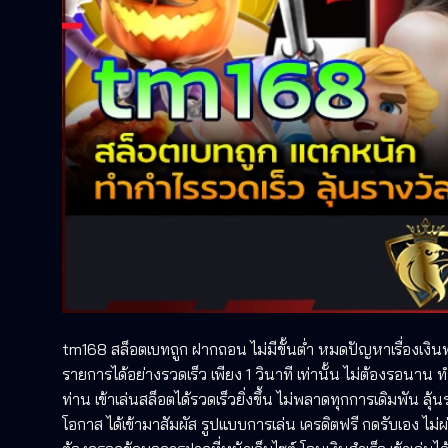
tm168 สล็อตเบทถูก ฝากถอน ไม่มีขั้นต่ำ หมดปัญหาเรื่องเงิ
รายการได้อย่างรวดเร็ว เพียง 1 วินาที เท่านั้น ไม่ต้องรอนา
ท่าน เข้าเล่นสล็อตได้รวดเร็วยิ่งขึ้น ไม่พลาดทุกการเดิมพัน ลุ
โอกาส ได้เข้ามาสัมผัส รูปแบบการเล่น เครดิตฟรี กดรับเอง ไม่ผ