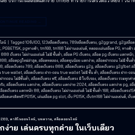
ได้เลย บริการเกมสล็อตแตกง่าย tm168 ทำรายการได้รวดเร็ว เพียง 1 วินาที
ONTINUE READING
→
ไลน์
|
Tagged
10รับ100
,
123สล็อตเว็บตรง
,
789สล็อตเว็บตรง
,
g2ggrand
,
g2gสล็อตเ
k
,
PGBET15K
,
pgทางเข้า
,
tm168
,
tm168 ไม่ผ่านเอเย่นต์
,
ทดลองเล่นสล็อต PG
,
ทางเข้า 
 888 เว็บตรง ไม่ผ่านเอเย่นต์ ไม่มี ขั้นต่ำ
,
สล็อต PG เว็บตรง
,
สล็อต pg เว็บตรง แตกหนัก
ง888
,
สล็อตpgใหม่ล่าสุด
,
สล็อตทดลอง
,
สล็อตทุนน้อย แตกง่าย
,
สล็อตฝากถอน ไม่มี ขั้นต่
88
,
สล็อตเว็บตรง 789
,
สล็อตเว็บตรง 888
,
สล็อตเว็บตรง g2g
,
สล็อตเว็บตรง g2g1bet สล
น true wallet
,
สล็อตเว็บตรง ฝาก-ถอน true wallet ไม่มี ขั้น ต่ํา
,
สล็อตเว็บตรง ฝาก-ถอน ไม
ฝากถอน ไม่มีขั้นต่ำ
,
สล็อตเว็บตรง ฟรี
,
สล็อตเว็บตรง มี ใบรับรอง
,
สล็อตเว็บตรง รวมทุกค่า
ริง
,
สล็อตเว็บตรง แตกง่าย
,
สล็อตเว็บตรง แตกง่าย 2024
,
สล็อตเว็บตรง แตกง่าย pg
,
สล็
ล็อตเว็บตรง แตกหนัก 88
,
สล็อตเว็บตรง ไม่ผ่านเอเย่นต์ ไม่มี ขั้นต่ำ 168
,
สล็อตเว็บตรง15
สล็อตเครดิตฟรี PG15K
,
เล่นสล็อต pg slot
,
เว็บ PG15K
,
เว็บtm168 ไม่ผ่านเอเย่นต์
,
เว็บ
IZED
,
คาสิโนออนไลน์
,
บทความ
,
สล็อตออนไลน์
ง่าย เล่นครบทุกค่าย ในเว็บเดียว