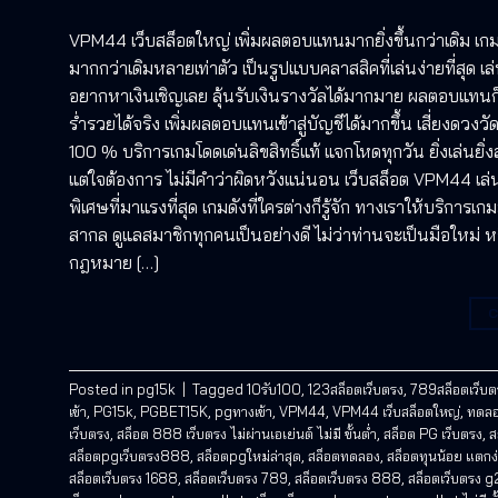
VPM44 เว็บสล็อตใหญ่ เพิ่มผลตอบแทนมากยิ่งขึ้นกว่าเดิม เก
มากกว่าเดิมหลายเท่าตัว เป็นรูปแบบคลาสสิคที่เล่นง่ายที่สุด 
อยากหาเงินเชิญเลย ลุ้นรับเงินรางวัลได้มากมาย ผลตอบแทนก็
ร่ำรวยได้จริง เพิ่มผลตอบแทนเข้าสู่บัญชีได้มากขึ้น เสี่ยงดวงวั
100 % บริการเกมโดดเด่นลิขสิทธิ์แท้ แจกโหดทุกวัน ยิ่งเล่นยิ่ง
แต่ใจต้องการ ไม่มีคำว่าผิดหวังแน่นอน เว็บสล็อต VPM44 เล่
พิเศษที่มาแรงที่สุด เกมดังที่ใครต่างก็รู้จัก ทางเราให้บริก
สากล ดูแลสมาชิกทุกคนเป็นอย่างดี ไม่ว่าท่านจะเป็นมือใหม่ 
กฎหมาย […]
C
Posted in
pg15k
|
Tagged
10รับ100
,
123สล็อตเว็บตรง
,
789สล็อตเว็บต
เข้า
,
PG15k
,
PGBET15K
,
pgทางเข้า
,
VPM44
,
VPM44 เว็บสล็อตใหญ่
,
ทดลอ
เว็บตรง
,
สล็อต 888 เว็บตรง ไม่ผ่านเอเย่นต์ ไม่มี ขั้นต่ำ
,
สล็อต PG เว็บตรง
,
ส
สล็อตpgเว็บตรง888
,
สล็อตpgใหม่ล่าสุด
,
สล็อตทดลอง
,
สล็อตทุนน้อย แตกง
สล็อตเว็บตรง 1688
,
สล็อตเว็บตรง 789
,
สล็อตเว็บตรง 888
,
สล็อตเว็บตรง 