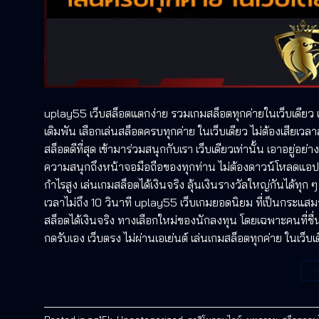
uplay55 เว็บสล็อตแตกง่าย รวมเกมสล็อตทุกค่ายในเว็บเดีย
เดิมพัน เลือกเล่นสล็อตครบทุกค่าย ในเว็บเดียว ไม่ต้องเสียเวล
สล็อตดีที่สุด เข้ามาร่วมสนุกกับเรา เว็บเดียวเท่านั้น เอาอยู่
ความสนุกถึงหน้าจอมือถือของทุกท่าน ไม่ต้องดาวน์โหลดแอป
กำไรสูง เล่นเกมสล็อตได้เงินจริง ลุ้นเงินรางวัลใหญ่กันได้ทุก 
เวลาไม่ถึง 10 วินาที uplay55 เว็บเกมยอดนิยม ที่เป็นกระแส
สล็อตได้เงินจริง ทางเลือกใหม่ของนักลงทุน โดยเฉพาะคนที่ชื่
กดรับเอง เว็บตรง ไม่ผ่านเอเย่นต์ เล่นเกมสล็อตทุกค่าย ในเว็บเ
C