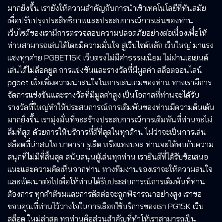
มากยิ่งขึ้น เรายังให้ความสำคัญกับการนำเข้าเทคโนโลยีที่ทันสมัย
เพื่อปรับปรุงประสิทธิภาพและประสบการณ์การเล่นของท่าน
เว็บไซต์ของเรามีการตรวจสอบความปลอดภัยอย่างต่อเนื่องเพื่อให้
ท่านสามารถเล่นได้โดยมีความมั่นใจ สู่เว็บไซต์หลัก เว็บใหญ่ มาแรง
แซงทุกค่าย PGBET15K เว็บตรงไม่มีค่าธรรมเนียม ไม่ผ่านเอเย่นต์
เล่นได้ไม่ล็อคยูส การแข่งขันและรางวัลที่มีมูลค่า สล็อตออนไลน์
pgbet เพื่อเพิ่มความน่าสนใจในการเล่นเกมของท่าน ทางเรามีการ
จัดการแข่งขันและรางวัลที่มีมูลค่าสูง เป็นโอกาสที่ท่านจะได้รับ
รางวัลที่ใหญ่ทำให้ประสบการณ์การเดิมพันของท่านมีความตื่นเต้น
มากยิ่งขึ้น เรามุ่งมั่นที่จะสร้างประสบการณ์การเดิมพันที่ท่านจะไม่
ลืมที่สุด ด้วยการให้บริการที่ดีที่สุดในทุกด้าน ไม่ว่าจะเป็นการเล่น
สล็อตที่น่าสนใจ บาคาร่า รูเล็ต หรือแทงบอล ท่านจะได้พบกับความ
สนุกที่ไม่มีที่สิ้นสุด สนับสนุนผู้เล่นทุกท่าน เรายินดีที่ได้รับข้อเสนอ
แนะและความคิดเห็นจากท่าน ทางทีมงานของเราจะให้ความสนใจ
และพัฒนาต่อไปเพื่อให้ท่านได้รับประสบการณ์การเดิมพันที่ท่าน
ต้องการ ทุกคำติชมและการติดต่อจะถูกพิจารณาอย่างสูง เราขอ
ขอบคุณที่ท่านไว้วางใจในการเลือกใช้บริการของเรา PG15K เว็บ
สล็อต ใหม่ล่าสุด ทุกท่านคือส่วนสำคัญที่ทำให้เราสามารถเป็น