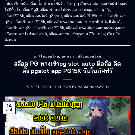
สมัคร เว็บ พนัน สล็อต ไม่ ผ่าน เอเย่นต์
,
สล็อต pg เว็บตรง ไม่ผ่านเอเย่นต์ฝากถอน
ไม่มีขั้นต่ํา
,
สล็อต จีทูจี
,
สล็อต เว็บตรงไม่ผ่านเอเย่นต์ ล่าสุด
,
สล็อตg2g
,
สล็อตPG15k
,
สล็อตออนไลน์ g2gbet
,
สล็อตออนไลน์ PG15kbet
,
สล็อตเว็บตรง
g2g
,
สล็อตเว็บตรง PG15k
,
สล็อตเว็บตรง ฝาก-ถอน true wallet ไม่มี ขั้น ต่ํา
,
สล็อตเว็บตรงg2g
,
สล็อตเว็บตรงPG15k
,
สล็อตเว็บตรงไม่ผ่านเอเย่นต์รวมทุกค่าย
,
สล๊อตเวปตรงไม่ผ่านเอเย่นต์
,
สล็อตแตกง่าย
,
เข้าสู่ระบบ 77allnew
,
เว็บ g2g
ทั้งหมด
คาสิโนออนไลน์
,
บทความ
,
สล็อตออนไลน์
สล็อต PG ทางเข้าpg slot auto มือถือ ติด
ตั้ง pgslot app PG15K รับโบนัสฟรี
POSTED ON
JULY 14, 2024
BY
HACKCHANAWORK
14
Jul