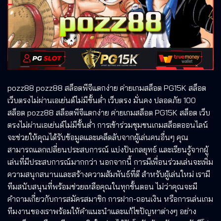
pozz88 pozz88 สล็อตพีจีแตกง่าย ค่ายเกมสล็อต PG15K สล็อต
เว็บตรงไม่ผ่านเอเย่นต์ไม่มีขั้นต่ำ เว็บตรง มั่นคง ปลอดภัย 100
สล็อต pozz88 สล็อตพีจีแตกง่าย ค่ายเกมสล็อต PG15K สล็อต เว็บ
ตรงไม่ผ่านเอเย่นต์ไม่มีขั้นต่ำ การเข้าร่วมชุมชนเกมสล็อตออนไลน์
จะช่วยให้คุณได้รับข้อมูลและเคล็ดลับจากผู้เล่นคนอื่นๆ คุณ
สามารถแลกเปลี่ยนประสบการณ์ แบ่งปันกลยุทธ์ และเรียนรู้จากผู้
เล่นที่มีประสบการณ์มากกว่า นอกจากนี้ การมีเพื่อนร่วมเล่นจะเพิ่ม
ความสนุกสนานและสร้างความสัมพันธ์ที่ดี สำหรับผู้เล่นใหม่ เรามี
ทีมสนับสนุนที่พร้อมช่วยเหลือคุณในทุกขั้นตอน ไม่ว่าคุณจะมี
คำถามเกี่ยวกับการสมัครสมาชิก การฝาก-ถอนเงิน หรือการเล่นเกม
ทีมงานของเราพร้อมให้คำแนะนำและแก้ไขปัญหาต่างๆ อย่าง