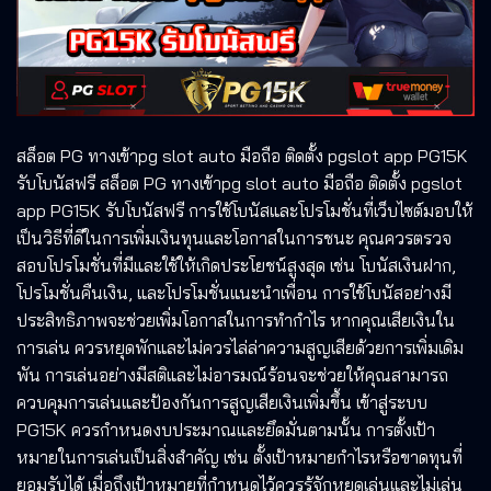
สล็อต PG ทางเข้าpg slot auto มือถือ ติดตั้ง pgslot app PG15K
รับโบนัสฟรี สล็อต PG ทางเข้าpg slot auto มือถือ ติดตั้ง pgslot
app PG15K รับโบนัสฟรี การใช้โบนัสและโปรโมชั่นที่เว็บไซต์มอบให้
เป็นวิธีที่ดีในการเพิ่มเงินทุนและโอกาสในการชนะ คุณควรตรวจ
สอบโปรโมชั่นที่มีและใช้ให้เกิดประโยชน์สูงสุด เช่น โบนัสเงินฝาก,
โปรโมชั่นคืนเงิน, และโปรโมชั่นแนะนำเพื่อน การใช้โบนัสอย่างมี
ประสิทธิภาพจะช่วยเพิ่มโอกาสในการทำกำไร หากคุณเสียเงินใน
การเล่น ควรหยุดพักและไม่ควรไล่ล่าความสูญเสียด้วยการเพิ่มเดิม
พัน การเล่นอย่างมีสติและไม่อารมณ์ร้อนจะช่วยให้คุณสามารถ
ควบคุมการเล่นและป้องกันการสูญเสียเงินเพิ่มขึ้น เข้าสู่ระบบ
PG15K ควรกำหนดงบประมาณและยึดมั่นตามนั้น การตั้งเป้า
หมายในการเล่นเป็นสิ่งสำคัญ เช่น ตั้งเป้าหมายกำไรหรือขาดทุนที่
ยอมรับได้ เมื่อถึงเป้าหมายที่กำหนดไว้ควรรู้จักหยุดเล่นและไม่เล่น