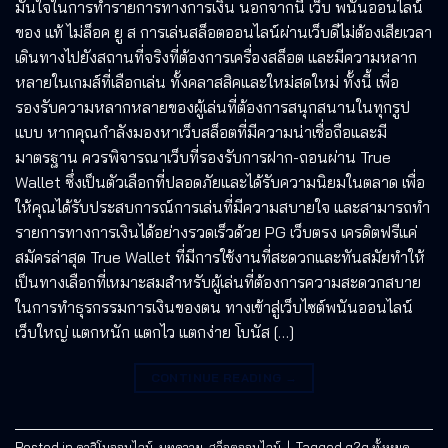
มั่นใจในการทำรายการทางการเงิน นอกจากนี้ เว็บ พนันออนไลน์
ของ แท้ ไม่ล็อค ยู ส การเล่นสล็อตออนไลน์ผ่านเว็บดีไม่ต้องเสียเวลา
เดินทางไปยังสถานที่จริงที่ต้องการเครื่องสล็อต และมีความหลาก
หลายในเกมส์ที่เลือกเล่น ทั้งคลาสสิคและใหม่สดใหม่ ทั้งนี้ เพื่อ
รองรับความหลากหลายของผู้เล่นที่ต้องการสนุกสนานในทุกรูป
แบบ หากคุณกำลังมองหาเว็บสล็อตที่มีความน่าเชื่อถือและมี
มาตรฐาน ควรพิจารณาเว็บที่รองรับการฝาก-ถอนผ่าน True
Wallet ซึ่งเป็นตัวเลือกที่ปลอดภัยและได้รับความนิยมในตลาด เพื่อ
ให้คุณได้รับประสบการณ์การเล่นที่มีความสบายใจ และสามารถทำ
รายการทางการเงินได้อย่างรวดเร็วด้วย PG เว็บตรง เครดิตฟรีแค่
สมัครล่าสุด True Wallet ที่มีการใช้งานที่สะดวกและทันสมัยทำให้
เป็นทางเลือกที่เหมาะสมสำหรับผู้เล่นที่ต้องการความสะดวกสบาย
ในการทำธุรกรรมการเงินของตน ทางเข้าสู่เว็บไซต์พนันออนไลน์
เว็บใหญ่ แตกหนัก แตกไว แตกง่าย โบนัส […]
CONTINUE READING
→
Posted in
คาสิโนออนไลน์
,
บทความ
,
สล็อตออนไลน์
|
Tagged
g2g ทั้งหมด
,