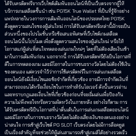
ได้รับเครดิตฟรีจากเว็บไซต์เดิมพันออนไลน์ที่เป็นเว็บตรงจากผู้ให้
บริการเกมสล็อตชั้นนำ เช่น PG15K True Wallet ที่เป็นที่รู้จักอย่าง
แพร่หลายในวงการการเดิมพันออนไลน์ของประเทศไทย PG15K
ดึงดูดความสนใจของผู้เล่นใหม่ การได้รับเครดิตฟรีเหล่านี้มักจะเป็น
ส่วนหนึ่งของโปรโมชั่นหรือข้อเสนอพิเศษที่เว็บไซต์เกมสล็อต
ออนไลน์นั้นโปรโมต เพื่อดึงดูดความสนใจของผู้เล่นใหม่ หรือให้
โอกาสแก่ผู้เล่นที่สนใจทดลองเล่นเกมใหม่ๆ โดยที่ไม่ต้องเสียเงินเข้า
มาในการเดิมพันก่อน นอกจากนี้ การได้รับเครดิตฟรียังเป็นโอกาสที่
ดีในการทดลองเกม และมีโอกาสในการชนะรางวัลโดยไม่ต้องใช้เงิน
ของตนเอง แต่ควรจำไว้ว่าการใช้เครดิตฟรีในการเล่นเกมสล็อต
ออนไลน์ยังมีเงื่อนไขและข้อจำกัดที่เกี่ยวข้อง อาจมีการจำกัดเงินที่
สามารถถอนได้หรือเงื่อนไขในการทำเทิร์นโอเวอร์ ดังนั้นควรอ่าน
และทราบกฎและเงื่อนไขที่เกี่ยวข้องก่อนที่จะเริ่มเล่นเพื่อป้องกัน
ความไม่พึงพอใจหรือความผิดหวังในภายหลัง อย่างไรก็ตาม การ
ได้รับเครดิตฟรีเป็นโอกาสที่น่าตื่นเต้นในการเล่นเกมสล็อตออนไลน์
และมีโอกาสในการชนะรางวัลโดยไม่ต้องเสี่ยงเงินของตนเองอย่าง
น่าสนใจ การเข้าสู่เว็บไซต์ PG SLOT เว็บตรงโดยไม่มีการล็อคยูส
เป็นเรื่องสำคัญที่จะช่วยให้ผู้เล่นสามารถเข้าสู่เกมส์ได้อย่างรวดเร็ว