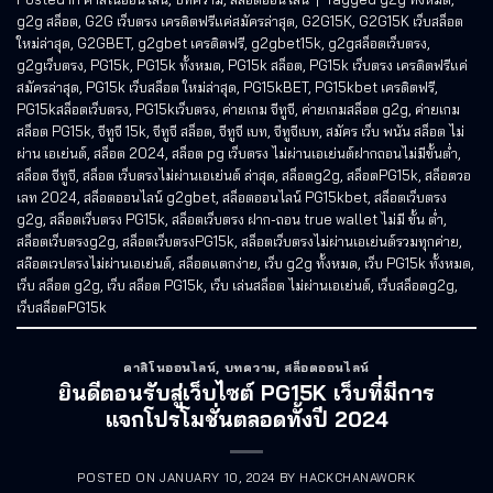
g2g สล็อต
,
G2G เว็บตรง เครดิตฟรีแค่สมัครล่าสุด
,
G2G15K
,
G2G15K เว็บสล็อต
ใหม่ล่าสุด
,
G2GBET
,
g2gbet เครดิตฟรี
,
g2gbet15k
,
g2gสล็อตเว็บตรง
,
g2gเว็บตรง
,
PG15k
,
PG15k ทั้งหมด
,
PG15k สล็อต
,
PG15k เว็บตรง เครดิตฟรีแค่
สมัครล่าสุด
,
PG15k เว็บสล็อต ใหม่ล่าสุด
,
PG15kBET
,
PG15kbet เครดิตฟรี
,
PG15kสล็อตเว็บตรง
,
PG15kเว็บตรง
,
ค่ายเกม จีทูจี
,
ค่ายเกมสล็อต g2g
,
ค่ายเกม
สล็อต PG15k
,
จีทูจี 15k
,
จีทูจี สล็อต
,
จีทูจี เบท
,
จีทูจีเบท
,
สมัคร เว็บ พนัน สล็อต ไม่
ผ่าน เอเย่นต์
,
สล็อต 2024
,
สล็อต pg เว็บตรง ไม่ผ่านเอเย่นต์ฝากถอนไม่มีขั้นต่ํา
,
สล็อต จีทูจี
,
สล็อต เว็บตรงไม่ผ่านเอเย่นต์ ล่าสุด
,
สล็อตg2g
,
สล็อตPG15k
,
สล็อตวอ
เลท 2024
,
สล็อตออนไลน์ g2gbet
,
สล็อตออนไลน์ PG15kbet
,
สล็อตเว็บตรง
g2g
,
สล็อตเว็บตรง PG15k
,
สล็อตเว็บตรง ฝาก-ถอน true wallet ไม่มี ขั้น ต่ํา
,
สล็อตเว็บตรงg2g
,
สล็อตเว็บตรงPG15k
,
สล็อตเว็บตรงไม่ผ่านเอเย่นต์รวมทุกค่าย
,
สล๊อตเวปตรงไม่ผ่านเอเย่นต์
,
สล็อตแตกง่าย
,
เว็บ g2g ทั้งหมด
,
เว็บ PG15k ทั้งหมด
,
เว็บ สล็อต g2g
,
เว็บ สล็อต PG15k
,
เว็บ เล่นสล็อต ไม่ผ่านเอเย่นต์
,
เว็บสล็อตg2g
,
เว็บสล็อตPG15k
คาสิโนออนไลน์
,
บทความ
,
สล็อตออนไลน์
ยินดีตอนรับสู่เว็บไซต์ PG15K เว็บที่มีการ
แจกโปรโมชั่นตลอดทั้งปี 2024
POSTED ON
JANUARY 10, 2024
BY
HACKCHANAWORK