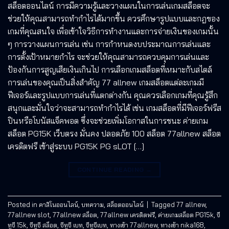
สล็อตออนไลน์ การมีความรู้และวางแผนในการเล่นเกมสล็อตจะ
ช่วยให้คุณสามารถทำกำไรได้มากขึ้น ควรศึกษารูปแบบและกฎของ
เกมที่คุณสนใจ เพื่อเข้าใจวิธีการทำงานและการจ่ายเงินของเกมนั้น
ๆ การวางแผนการเล่น เช่น การกำหนดงบประมาณการเล่นและ
การตั้งเป้าหมายกำไร จะช่วยให้คุณสามารถควบคุมการเล่นและ
ป้องกันการสูญเสียเงินเกินไป การเลือกเกมสล็อตที่เหมาะกับสไตล์
การเล่นของคุณเป็นสิ่งสำคัญ 77 allnew เกมสล็อตแต่ละเกมมี
ฟีเจอร์และรูปแบบการเล่นที่แตกต่างกัน คุณควรเลือกเกมที่คุณรู้สึก
สนุกและมั่นใจว่าจะสามารถทำกำไรได้ เช่น เกมสล็อตที่มีฟีเจอร์ฟรีส
ปินหรือโบนัสแจ็คพอต ซึ่งจะช่วยเพิ่มโอกาสในการชนะ ค่ายเกม
สล็อต PG15K เว็บตรง มั่นคง ปลอดภัย 100 สล็อต 77allnew สล็อต
เครดิตฟรี เข้าสู่ระบบ PG15K PG sLOT […]
CONTINUE READING
→
Posted in
คาสิโนออนไลน์
,
บทความ
,
สล็อตออนไลน์
|
Tagged
77 allnew
,
77allnew slot
,
77allnew สล็อต
,
77allnew เครดิตฟรี
,
ค่ายเกมสล็อต PG15k
,
จี
ทูจี 15k
,
จีทูจี สล็อต
,
จีทูจี เบท
,
จีทูจีเบท
,
ทางเข้า 77allnew
,
ทางเข้า nika168
,