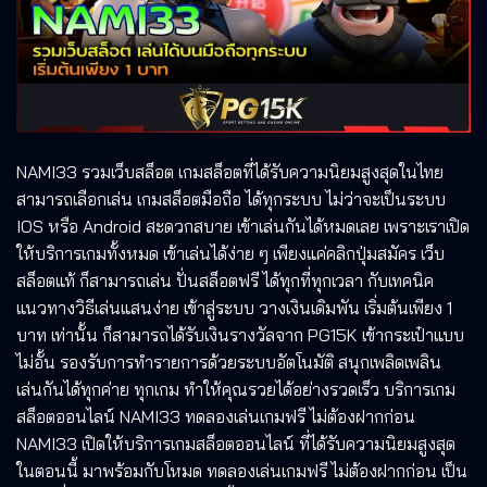
NAMI33 รวมเว็บสล็อต เกมสล็อตที่ได้รับความนิยมสูงสุดในไทย
สามารถเลือกเล่น เกมสล็อตมือถือ ได้ทุกระบบ ไม่ว่าจะเป็นระบบ
IOS หรือ Android สะดวกสบาย เข้าเล่นกันได้หมดเลย เพราะเราเปิด
ให้บริการเกมทั้งหมด เข้าเล่นได้ง่าย ๆ เพียงแค่คลิกปุ่มสมัคร เว็บ
สล็อตแท้ ก็สามารถเล่น ปั่นสล็อตฟรี ได้ทุกที่ทุกเวลา กับเทคนิค
แนวทางวิธีเล่นแสนง่าย เข้าสู่ระบบ วางเงินเดิมพัน เริ่มต้นเพียง 1
บาท เท่านั้น ก็สามารถได้รับเงินรางวัลจาก PG15K เข้ากระเป๋าแบบ
ไม่อั้น รองรับการทำรายการด้วยระบบอัตโนมัติ สนุกเพลิดเพลิน
เล่นกันได้ทุกค่าย ทุกเกม ทำให้คุณรวยได้อย่างรวดเร็ว บริการเกม
สล็อตออนไลน์ NAMI33 ทดลองเล่นเกมฟรี ไม่ต้องฝากก่อน
NAMI33 เปิดให้บริการเกมสล็อตออนไลน์ ที่ได้รับความนิยมสูงสุด
ในตอนนี้ มาพร้อมกับโหมด ทดลองเล่นเกมฟรี ไม่ต้องฝากก่อน เป็น