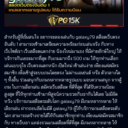
สำหรับผู้ที่เริ่มสนใจ อยากจะลองเล่นกับ galaxy79 สล็อตเว็บตรง
อันดับ 1 สามารถเข้ามาเตรียมความพร้อมก่อนเล่นจริง กับทาง
เว็บไซต์เรา เว็บสล็อตแตกง่าย น้องใหม่มาแรง ที่มีค่ายยักษ์ใหญ่ ให้
บริการกันเยอะมากที่สุด กับเกมมากถึง 500 เกม ให้ทุกท่านเลือก
เล่นแบบจุใจ เว็บตรงแตกหนัก เปิดใหม่ เข้าเล่นง่าย เพียงแค่สมัคร
สมาชิก เพื่อเข้าสู่ระบบเกมโดยตรง ไม่ผ่านเอเย่นต์ หรือ ตัวกลางใด
ๆ ทั้งสิ้น ร่วมสนุกกับเกมหลากหลายรูปแบบ มอบความสนุก จากตู้
เกม ในการเลือกเล่น สมัครเว็บสล็อต ที่ดีที่สุด ที่ได้รับความนิยม
สูงสุด ที่ให้ทุกท่านเข้ามาพิสูจน์ความรวยกับเรากันได้เลย ไม่มีผิด
หวัง บริการเกมสล็อตระดับโลก galaxy79 มีเกมหลากหลาย ให้
เลือกเล่น ฝากถอนอัตโนมัติ galaxy79 ผู้ให้บริการเกมสล็อตระดับ
โลก สามารถสร้างรายได้ให้กับสมาชิกทุกท่าน เพียงแค่สมัครสมาชิก
กับ ทางเว็บเรา แหล่งรวมเกมสล็อตที่ดีที่สุด มีเกมหลากหลาย ให้