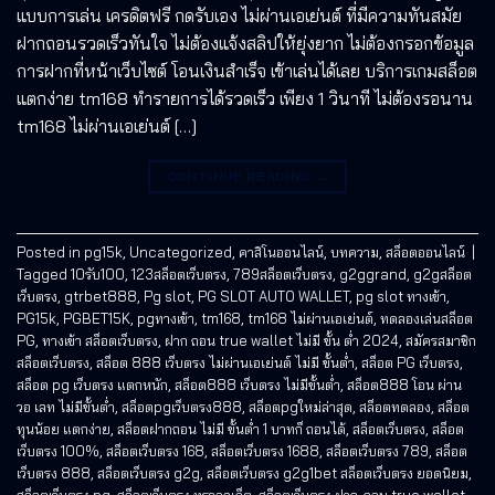
แบบการเล่น เครดิตฟรี กดรับเอง ไม่ผ่านเอเย่นต์ ที่มีความทันสมัย
ฝากถอนรวดเร็วทันใจ ไม่ต้องแจ้งสลิปให้ยุ่งยาก ไม่ต้องกรอกข้อมูล
การฝากที่หน้าเว็บไซต์ โอนเงินสำเร็จ เข้าเล่นได้เลย บริการเกมสล็อต
แตกง่าย tm168 ทำรายการได้รวดเร็ว เพียง 1 วินาที ไม่ต้องรอนาน
tm168 ไม่ผ่านเอเย่นต์ […]
CONTINUE READING
→
Posted in
pg15k
,
Uncategorized
,
คาสิโนออนไลน์
,
บทความ
,
สล็อตออนไลน์
|
Tagged
10รับ100
,
123สล็อตเว็บตรง
,
789สล็อตเว็บตรง
,
g2ggrand
,
g2gสล็อต
เว็บตรง
,
gtrbet888
,
Pg slot
,
PG SLOT AUTO WALLET
,
pg slot ทางเข้า
,
PG15k
,
PGBET15K
,
pgทางเข้า
,
tm168
,
tm168 ไม่ผ่านเอเย่นต์
,
ทดลองเล่นสล็อต
PG
,
ทางเข้า สล็อตเว็บตรง
,
ฝาก ถอน true wallet ไม่มี ขั้น ต่ํา 2024
,
สมัครสมาชิก
สล็อตเว็บตรง
,
สล็อต 888 เว็บตรง ไม่ผ่านเอเย่นต์ ไม่มี ขั้นต่ำ
,
สล็อต PG เว็บตรง
,
สล็อต pg เว็บตรง แตกหนัก
,
สล็อต888 เว็บตรง ไม่มีขั้นต่ำ
,
สล็อต888 โอน ผ่าน
วอ เลท ไม่มีขั้นต่ํา
,
สล็อตpgเว็บตรง888
,
สล็อตpgใหม่ล่าสุด
,
สล็อตทดลอง
,
สล็อต
ทุนน้อย แตกง่าย
,
สล็อตฝากถอน ไม่มี ขั้นต่ำ 1 บาทก็ ถอนได้
,
สล็อตเว็บตรง
,
สล็อต
เว็บตรง 100%
,
สล็อตเว็บตรง 168
,
สล็อตเว็บตรง 1688
,
สล็อตเว็บตรง 789
,
สล็อต
เว็บตรง 888
,
สล็อตเว็บตรง g2g
,
สล็อตเว็บตรง g2g1bet สล็อตเว็บตรง ยอดนิยม
,
สล็อตเว็บตรง pg
,
สล็อตเว็บตรง ทรูวอลเล็ต
,
สล็อตเว็บตรง ฝาก-ถอน true wallet
,