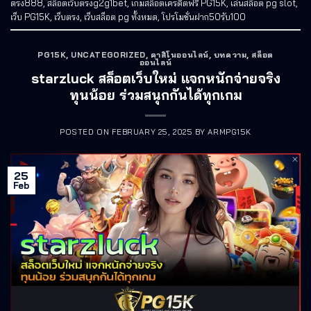
ตรง888
,
สล็อตเว็บตรงg2g1bet
,
เกมสล็อตเครดิตฟรี PG15K
,
เล่นสล็อต pg slot
,
เว็บ PG15K
,
เว็บตรง
,
เว็บสล็อต pg ทั้งหมด
,
โปรโมชั่นฝาก50รับ100
PG15K
,
UNCATEGORIZED
,
คาสิโนออนไลน์
,
บทความ
,
สล็อต
ออนไลน์
starzluck สล็อตเว็บใหม่ แจกหนักจ่ายจริง
ทุนน้อย ร่วมสนุกกันได้ทุกเกม
POSTED ON
FEBRUARY 25, 2025
BY
ARMPG15K
25
Feb