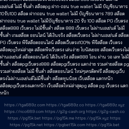
เอเย่นต์ ไม่มี ขั้นต่ํา สล็อตpg ฝาก-ถอน true wallet ไม่มี บัญชีธนาคาร
10รับ100 สล็อต ฝากถอน true wallet ไม่มี บัญชีธนาคาร 789 สล็อต
ฝากถอน true wallet ไม่มีบัญชีธนาคาร 20 รับ 100 สล็อต PG เว็บตรง
สล็อต888 เว็บตรง ไม่มีขั้นต่ำ สล็อต 888 เว็บตรง ไม่ผ่านเอเย่นต์ ไม่มี
ขั้นต่ำ เกมสล็อต ออนไลน์ ได้เงินจริง สล็อตเว็บตรง ไม่ผ่านเอเย่นต์ สล็อต
PG เว็บตรง พีจีสล็อตออนไลน์ สล็อตเว็บตรง100% พีจีสล็อต เว็บตรง
สล็อตpgใหม่ล่าสุด สล็อตพีจเว็บตรง เล่นง่าย โบนัสเยอะ สล็อตเว็บตรงไม่
ผ่านเอเย่นต์ สล็อตออนไลน์ ได้เงินจริง สล็อต888 โอน ผ่าน วอ เลท ไม่มี
ขั้นต่ํา สล็อตpgเว็บตรง888 สล็อตpgเว็บตรง แตกง่าย รวมค่ายสล็อต pg
รวมค่ายสล็อต ไม่มี ขั้นต่ำ สล็อตออนไลน์ ใหม่ๆเครดิตฟรี สล็อตpgเว็บ
ตรงไม่ผ่านเอเย่นต์ไม่มีขั้นต่ำ สล็อตทุนน้อย เว็บสล็อต แตกหนัก
สล็อตpgเว็บตรงแตกหนัก เว็บสล็อตใหม่ล่าสุดpg สล็อต pg เว็บตรง แตก
หนัก
https://tga689z.com
https://tga689z.co
https://tga689z.xyz
https://rico689.com
https://g2g-cash.org
https://g2g-cash.co
https://pg15k.bet
https://pg15k.me
https://pg15k.xyz
https:
https://pg15k.net
https://pgbet15k.com
https://pg15k.bet