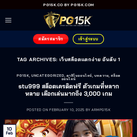
Skip
PG15K.CO BY PG15K.COM
to
content
สมัครสมาชิก
เข้าสู่ระบบ
TAG ARCHIVES:
เว็บสล็อตแตกง่าย อันดับ 1
PG15K
,
UNCATEGORIZED
,
คาสิโนออนไลน์
,
บทความ
,
สล็อต
ออนไลน์
stu999 สล็อตเครดิตฟรี ตัวเกมที่หลาก
หลาย เลือกเล่นมากถึง 3,000 เกม
POSTED ON
FEBRUARY 10, 2025
BY
ARMPG15K
10
Feb