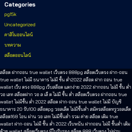
Categories
pg15k
Uncategorized
คาสิโนออนไลน์
บทความ
สล็อตออนไลน์
สล็อต ฝากถอน true wallet เว็บตรง 888pg สล็อตเว็บตรง ฝาก-ถอน
true wallet ไม่มี ธนาคาร ไม่มี ขั้น ต่ํา2022 สล็อต ฝาก ถอน true
wallet เว็บ ตรง 888pg เว็บสล็อต แตกง่าย 2022 ฝากถอน ไม่มี ขั้น ต่ํา
วอ เลท สล็อตฝาก วอ ล เล็ ต ไม่มี ขั้น ต่ํา สล็อตเว็บตรง ฝากถอน true
wallet ไม่มีขั้น ต่ํา 2022 สล็อต ฝาก-ถอน true wallet ไม่มี บัญชี
ธนาคาร 20 รับ100 สล็อตpg วอลเล็ต ไม่มีขั้นต่ํา สมัครสล็อตทรูวอลเล็ต
สล็อต168 โอน ผ่าน วอ เลท ไม่มีขั้นต่ํา รวม ค่าย สล็อต เติม true
wallet ฝาก-ถอน ไม่มี ขั้น ต่ํา 2022 เว็บพนัน ฝากถอน ไม่มี ขั้นต่ำ เติม
ด้วย wallet สล็อตเว็บตรง มีใบรับรอง สล็อต 888 เว็บตรง ไม่ผ่าน