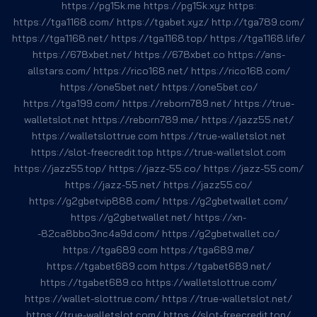
https://pg15k.me
https://pg15k.xyz
https:
https://tga1168.com/
https://tgabet.xyz/
http://tga789.com/
https://tga1168.net/
https://tga1168.top/
https://tga1168.life/
https://678xbet.net/
https://678xbet.co
https://ans-
allstars.com/
https://rico168.net/
https://rico168.com/
https://one5bet.net/
https://one5bet.co/
https://tga199.com/
https://reborn789.net/
https://true-
walletslot.net
https://reborn789.me/
https://jazz55.net/
https://walletslottrue.com
https://true-walletslot.net
https://slot-freecredit.top
https://true-walletslot.com
https://jazz55.top/
https://jazz-55.co/
https://jazz-55.com/
https://jazz-55.net/
https://jazz55.co/
https://g2gbetvip888.com/
https://g2gbetwallet.com/
https://g2gbetwallet.net/
https://xn-
-82ca8bbo3nc4a9d.com/
https://g2gbetwallet.co/
https://tga689.com
https://tga689.me/
https://tgabet689.com
https://tgabet689.net/
https://tgabet689.co
https://walletslottrue.com/
https://wallet-slottrue.com/
https://true-walletslot.net/
https://true-walletslot.com/
https://slot-freecredit.top/