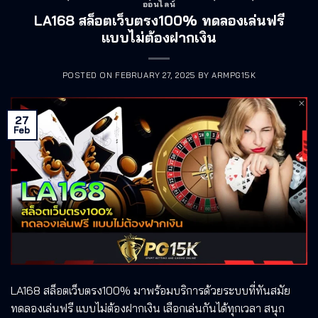
ออนไลน์
LA168 สล็อตเว็บตรง100% ทดลองเล่นฟรี
แบบไม่ต้องฝากเงิน
POSTED ON
FEBRUARY 27, 2025
BY
ARMPG15K
27
Feb
LA168 สล็อตเว็บตรง100% มาพร้อมบริการด้วยระบบที่ทันสมัย
ทดลองเล่นฟรี แบบไม่ต้องฝากเงิน เลือกเล่นกันได้ทุกเวลา สนุก