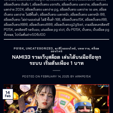
สล็อตเว็บตรง อันดับ 1
,
สล็อตเว็บตรง แจกจริง
,
สล็อตเว็บตรง แตกง่าย
,
สล็อตเว็บตรง
แตกง่าย 2024
,
สล็อตเว็บตรง แตกง่าย pg
,
สล็อตเว็บตรง แตกง่าย วอ เลท
,
สล็อต
เว็บตรง แตกง่าย ไม่มีขั้นต่ำ
,
สล็อตเว็บตรง แตกหนัก
,
สล็อตเว็บตรง แตกหนัก 88
,
สล็อตเว็บตรง ไม่ผ่านเอเย่นต์ ไม่มี ขั้นต่ำ 168
,
สล็อตเว็บตรง15K
,
สล็อตเว็บตรง168
,
สล็อตเว็บตรง1688
,
สล็อตเว็บตรง888
,
สล็อตเว็บตรงg2g1bet
,
เกมสล็อตเครดิตฟรี
PG15K
,
เครดิตฟรี กดรับเอง
,
เล่นสล็อต pg slot
,
เว็บ PG15K
,
เว็บตรง
,
เว็บสล็อต pg
ทั้งหมด
,
โปรโมชั่นฝาก50รับ100
PG15K
,
UNCATEGORIZED
,
คาสิโนออนไลน์
,
บทความ
,
สล็อต
ออนไลน์
NAMI33 รวมเว็บสล็อต เล่นได้บนมือถือทุก
ระบบ เริ่มต้นเพียง 1 บาท
POSTED ON
FEBRUARY 14, 2025
BY
ARMPG15K
14
Feb