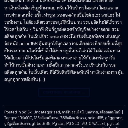
ด้วยแบบสบายใจ เป็นอีกหนึ่งช่องทางที่เหมาะสม ใครอยากจะ
หาเงินเพิ่มเติม เชิญเข้ามาเลย พร้อมให้บริการโดดเด่น โดยเฉพาะ
การฝากถอนที่ง่ายขึ้น ทำธุรกรรมเองผ่านเว็บไซต์ slot wallet ไม่
รอทีมงาน ไม่ต้องเสียเวลารออนุมัติเนิ่นนาน ระบบอัตโนมัติเร็วกว่า
ใช้เวลาไม่เกิน 7 วินาที เงินก็ถูกส่งตรงเข้าบัญชีอย่างง่ายดาย รวม
สล็อตทุกค่าย ในเว็บเดียว aeiou168 มีโปรโมชั่นสุดพิเศษ เล่นสนุก
จัดหนัก aeiou168 ลุ้นสนุกได้ทุกเวลา เกมเสี่ยงดวงที่ยอดเยี่ยมที่สุด
เป็นระบบออนไลน์ที่เข้าถึงได้ง่าย อยู่ที่ไหนก็เล่นได้ ไม่ต้องเดินทาง
ให้เสียเวลา มีโปรโมชั่นสุดพิเศษ มาแจกจ่ายให้กับสมาชิกทุกวัน
ทำให้การเริ่มต้นง่ายมาก ยิ่งเป็นการฝากครั้งแรกเข้าเล่นกับ รวม
สล็อตทุกค่าย ในเว็บเดียว ก็ได้รับสิทธิพิเศษทันที หาเงินง่ายมาก ลุ้น
สนุกทุกการเดิมพัน […]
CONTINUE READING
→
Posted in
pg15k
,
Uncategorized
,
คาสิโนออนไลน์
,
บทความ
,
สล็อตออนไลน์
|
Tagged
10รับ100
,
123สล็อตเว็บตรง
,
789สล็อตเว็บตรง
,
aeiou168
,
g2ggrand
,
g2gสล็อตเว็บตรง
,
gtrbet888
,
Pg slot
,
PG SLOT AUTO WALLET
,
pg slot