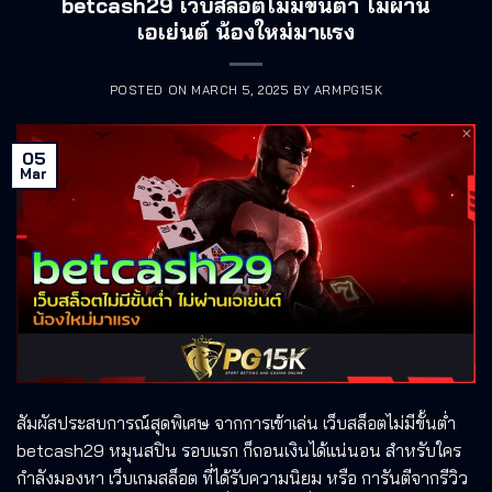
betcash29 เว็บสล็อตไม่มีขั้นต่ำ ไม่ผ่าน
เอเย่นต์ น้องใหม่มาแรง
POSTED ON
MARCH 5, 2025
BY
ARMPG15K
05
Mar
สัมผัสประสบการณ์สุดพิเศษ จากการเข้าเล่น เว็บสล็อตไม่มีขั้นต่ำ
betcash29 หมุนสปิน รอบแรก ก็ถอนเงินได้แน่นอน สำหรับใคร
กำลังมองหา เว็บเกมสล็อต ที่ได้รับความนิยม หรือ การันตีจากรีวิว