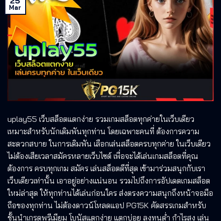
25
Mar
uplay55 เว็บสล็อตแตกง่าย รวมเกมสล็อตทุกค่ายในเว็บเดียว
เหมาะสำหรับนักเดิมพันทุกท่าน โดยเฉพาะคนที่ ต้องการความ
สะดวกสบาย ในการเดิมพัน เลือกเล่นสล็อตครบทุกค่าย ในเว็บเดียว
ไม่ต้องเสียเวลาสมัครหลายเว็บไซต์ เพื่อจะได้เล่นเกมสล็อตที่คุณ
ต้องการ ครบทุกเกม สมัคร เล่นสล็อตดีที่สุด เข้ามาร่วมสนุกกับเรา
เว็บเดียวเท่านั้น เอาอยู่อย่างแน่นอน รวมไปถึงการอัปเดตเกมสล็อต
ใหม่ล่าสุด ให้ทุกท่านได้เล่นก่อนใคร ส่งตรงความสนุกถึงหน้าจอมือ
ถือของทุกท่าน ไม่ต้องดาวน์โหลดแอป PG15K คัดสรรเกมสำหรับ
ชั้นนำเกรดพรีเมียม โบนัสแตกง่าย แตกบ่อย ลงทุนต่ำ กำไรสูง เล่น