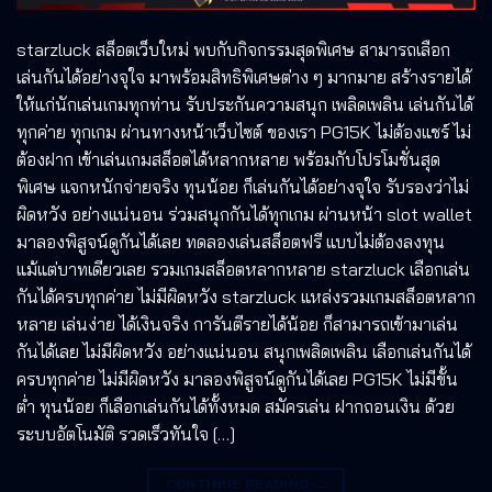
starzluck สล็อตเว็บใหม่ พบกับกิจกรรมสุดพิเศษ สามารถเลือก
เล่นกันได้อย่างจุใจ มาพร้อมสิทธิพิเศษต่าง ๆ มากมาย สร้างรายได้
ให้แก่นักเล่นเกมทุกท่าน รับประกันความสนุก เพลิดเพลิน เล่นกันได้
ทุกค่าย ทุกเกม ผ่านทางหน้าเว็บไซต์ ของเรา PG15K ไม่ต้องแชร์ ไม่
ต้องฝาก เข้าเล่นเกมสล็อตได้หลากหลาย พร้อมกับโปรโมชั่นสุด
พิเศษ แจกหนักจ่ายจริง ทุนน้อย ก็เล่นกันได้อย่างจุใจ รับรองว่าไม่
ผิดหวัง อย่างแน่นอน ร่วมสนุกกันได้ทุกเกม ผ่านหน้า slot wallet
มาลองพิสูจน์ดูกันได้เลย ทดลองเล่นสล็อตฟรี แบบไม่ต้องลงทุน
แม้แต่บาทเดียวเลย รวมเกมสล็อตหลากหลาย starzluck เลือกเล่น
กันได้ครบทุกค่าย ไม่มีผิดหวัง starzluck แหล่งรวมเกมสล็อตหลาก
หลาย เล่นง่าย ได้เงินจริง การันตีรายได้น้อย ก็สามารถเข้ามาเล่น
กันได้เลย ไม่มีผิดหวัง อย่างแน่นอน สนุกเพลิดเพลิน เลือกเล่นกันได้
ครบทุกค่าย ไม่มีผิดหวัง มาลองพิสูจน์ดูกันได้เลย PG15K ไม่มีขั้น
ต่ำ ทุนน้อย ก็เลือกเล่นกันได้ทั้งหมด สมัครเล่น ฝากถอนเงิน ด้วย
ระบบอัตโนมัติ รวดเร็วทันใจ […]
CONTINUE READING
→