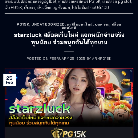
ตรง888
,
สล็อตเว็บตรงg2g1bet
,
เกมสล็อตเครดิตฟรี PG15K
,
เล่นสล็อต pg slot
,
เว็บ PG15K
,
เว็บตรง
,
เว็บสล็อต pg ทั้งหมด
,
โปรโมชั่นฝาก50รับ100
PG15K
,
UNCATEGORIZED
,
คาสิโนออนไลน์
,
บทความ
,
สล็อต
ออนไลน์
starzluck สล็อตเว็บใหม่ แจกหนักจ่ายจริง
ทุนน้อย ร่วมสนุกกันได้ทุกเกม
POSTED ON
FEBRUARY 25, 2025
BY
ARMPG15K
25
Feb