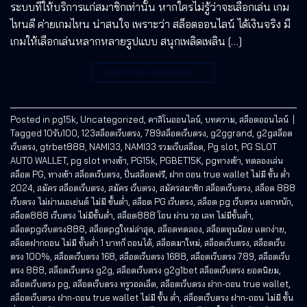
ระบบที่ให้บริการแก่สมาชิกเท่านั้น หากใครไม่รู้ว่าจะเลือกเล่น เกม
ไหนดี ค่ายเกมไหน น่าสนใจ เพราะว่า สล็อตออนไลน์ ได้เงินจริง มี
เกมให้เลือกเล่นหลากหลายรูปแบบ สนุกเพลิดเพลิน […]
CONTINUE READING
→
Posted in
pg15k
,
Uncategorized
,
คาสิโนออนไลน์
,
บทความ
,
สล็อตออนไลน์
|
Tagged
10รับ100
,
123สล็อตเว็บตรง
,
789สล็อตเว็บตรง
,
g2ggrand
,
g2gสล็อต
เว็บตรง
,
gtrbet888
,
NAMI33
,
NAMI33 รวมเว็บสล็อต
,
Pg slot
,
PG SLOT
AUTO WALLET
,
pg slot ทางเข้า
,
PG15k
,
PGBET15K
,
pgทางเข้า
,
ทดลองเล่น
สล็อต PG
,
ทางเข้า สล็อตเว็บตรง
,
ปั่นสล็อตฟรี
,
ฝาก ถอน true wallet ไม่มี ขั้น ต่ํา
2024
,
สมัคร สล็อตเว็บตรง
,
สมัคร เว็บตรง
,
สมัครสมาชิก สล็อตเว็บตรง
,
สล็อต 888
เว็บตรง ไม่ผ่านเอเย่นต์ ไม่มี ขั้นต่ำ
,
สล็อต PG เว็บตรง
,
สล็อต pg เว็บตรง แตกหนัก
,
สล็อต888 เว็บตรง ไม่มีขั้นต่ำ
,
สล็อต888 โอน ผ่าน วอ เลท ไม่มีขั้นต่ํา
,
สล็อตpgเว็บตรง888
,
สล็อตpgใหม่ล่าสุด
,
สล็อตทดลอง
,
สล็อตทุนน้อย แตกง่าย
,
สล็อตฝากถอน ไม่มี ขั้นต่ำ 1 บาทก็ ถอนได้
,
สล็อตมาใหม่
,
สล็อตเว็บตรง
,
สล็อตเว็บ
ตรง 100%
,
สล็อตเว็บตรง 168
,
สล็อตเว็บตรง 1688
,
สล็อตเว็บตรง 789
,
สล็อตเว็บ
ตรง 888
,
สล็อตเว็บตรง g2g
,
สล็อตเว็บตรง g2g1bet สล็อตเว็บตรง ยอดนิยม
,
สล็อตเว็บตรง pg
,
สล็อตเว็บตรง ทรูวอลเล็ต
,
สล็อตเว็บตรง ฝาก-ถอน true wallet
,
สล็อตเว็บตรง ฝาก-ถอน true wallet ไม่มี ขั้น ต่ํา
,
สล็อตเว็บตรง ฝาก-ถอน ไม่มี ขั้น