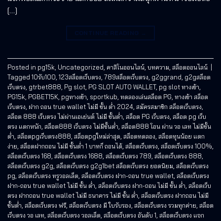
[…]
CONTINUE READING
→
Posted in
pg15k
,
Uncategorized
,
คาสิโนออนไลน์
,
บทความ
,
สล็อตออนไลน์
|
Tagged
10รับ100
,
123สล็อตเว็บตรง
,
789สล็อตเว็บตรง
,
g2ggrand
,
g2gสล็อต
เว็บตรง
,
gtrbet888
,
Pg slot
,
PG SLOT AUTO WALLET
,
pg slot ทางเข้า
,
PG15k
,
PGBET15K
,
pgทางเข้า
,
sportkub
,
ทดลองเล่นสล็อต PG
,
ทางเข้า สล็อต
เว็บตรง
,
ฝาก ถอน true wallet ไม่มี ขั้น ต่ํา 2024
,
สมัครสมาชิก สล็อตเว็บตรง
,
สล็อต 888 เว็บตรง ไม่ผ่านเอเย่นต์ ไม่มี ขั้นต่ำ
,
สล็อต PG เว็บตรง
,
สล็อต pg เว็บ
ตรง แตกหนัก
,
สล็อต888 เว็บตรง ไม่มีขั้นต่ำ
,
สล็อต888 โอน ผ่าน วอ เลท ไม่มีขั้น
ต่ํา
,
สล็อตpgเว็บตรง888
,
สล็อตpgใหม่ล่าสุด
,
สล็อตทดลอง
,
สล็อตทุนน้อย แตก
ง่าย
,
สล็อตฝากถอน ไม่มี ขั้นต่ำ 1 บาทก็ ถอนได้
,
สล็อตเว็บตรง
,
สล็อตเว็บตรง 100%
,
สล็อตเว็บตรง 168
,
สล็อตเว็บตรง 1688
,
สล็อตเว็บตรง 789
,
สล็อตเว็บตรง 888
,
สล็อตเว็บตรง g2g
,
สล็อตเว็บตรง g2g1bet สล็อตเว็บตรง ยอดนิยม
,
สล็อตเว็บตรง
pg
,
สล็อตเว็บตรง ทรูวอลเล็ต
,
สล็อตเว็บตรง ฝาก-ถอน true wallet
,
สล็อตเว็บตรง
ฝาก-ถอน true wallet ไม่มี ขั้น ต่ํา
,
สล็อตเว็บตรง ฝาก-ถอน ไม่มี ขั้น ต่ํา
,
สล็อตเว็บ
ตรง ฝากถอน true wallet ไม่มี ธนาคาร ไม่มี ขั้น ต่ํา
,
สล็อตเว็บตรง ฝากถอน ไม่มี
ขั้นต่ำ
,
สล็อตเว็บตรง ฟรี
,
สล็อตเว็บตรง มี ใบรับรอง
,
สล็อตเว็บตรง รวมทุกค่าย
,
สล็อต
เว็บตรง วอ เลท
,
สล็อตเว็บตรง วอลเล็ต
,
สล็อตเว็บตรง อันดับ 1
,
สล็อตเว็บตรง แจก