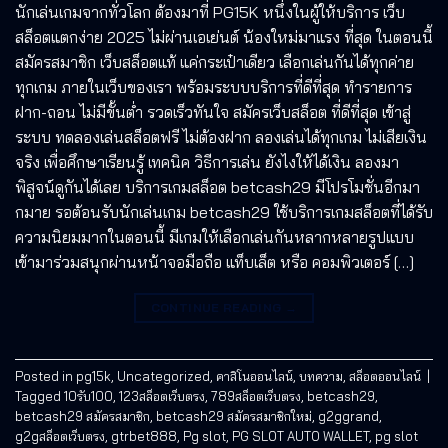
นักเล่นเกมจากทั่วโลก ต้องมาที่ PG15K หนึ่งในผู้ให้บริการ เว็บ
สล็อตแตกง่าย 2025 ไม่ผ่านเอเย่นต์ น้องใหม่มาแรง ที่สุด ในตอนนี้
สมัครสมาชิก เว็บสล็อตแท้ แค่กระเป๋าเดียว เลือกเล่นกันได้ทุกค่าย
ทุกเกม ภายในเว็บของเรา พร้อมระบบบริการที่ดีที่สุด ทำรายการ
ฝาก-ถอน ไม่มีขั้นต่ำ รวดเร็วทันใจ สมัครเว็บสล็อต ที่ดีที่สุด เข้าสู่
ระบบ ทดลองเล่นสล็อตฟรี ไม่ต้องฝาก ลองเล่นได้ทุกเกม ไม่เสียเงิน
จริง เพื่อศึกษาเรียนรู้ เทคนิค วิธีการเล่น ยังไงให้ได้เงิน ลองมา
พิสูจน์ดูกันได้เลย บริการเกมสล็อต betcash29 มีโปรโมชั่นอีกมา
กมาย รอต้อนรับนักเล่นเกม betcash29 ใช้บริการเกมสล็อตที่ได้รับ
ความนิยมมากในตอนนี้ มีเกมให้เลือกเล่นกันหลากหลายรูปแบบ
เข้ามาร่วมสนุกผ่านหน้าจอมือถือ แท็บเล็ต หรือ คอมพิวเตอร์ […]
CONTINUE READING
→
Posted in
pg15k
,
Uncategorized
,
คาสิโนออนไลน์
,
บทความ
,
สล็อตออนไลน์
|
Tagged
10รับ100
,
123สล็อตเว็บตรง
,
789สล็อตเว็บตรง
,
betcash29
,
betcash29 สมัครสมาชิก
,
betcash29 สมัครสมาชิกใหม่
,
g2ggrand
,
g2gสล็อตเว็บตรง
,
gtrbet888
,
Pg slot
,
PG SLOT AUTO WALLET
,
pg slot