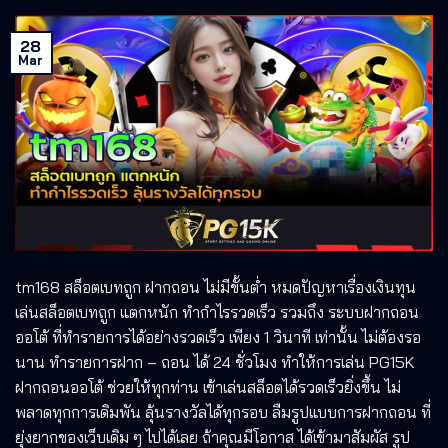
28
Mar
tm168 สล็อตเบทถูก ฝากถอน ไม่มีขั้นต่ำ หมดปัญหาเรื่องเงินทุน
เล่นสล็อตเบทถูก แตกหนัก ทำกำไรรวดเร็ว รวมถึง ระบบฝากถอน
ออโต้ ที่ทำรายการได้อย่างรวดเร็ว เพียง 1 วินาที เท่านั้น ไม่ต้องรอ
นาน ทำรายการฝาก – ถอน ได้ 24 ชั่วโมง ทำให้การเล่น PG15K
ฝากถอนออโต้ ช่วยให้ทุกท่าน เข้าเล่นสล็อตได้รวดเร็วยิ่งขึ้น ไม่
พลาดทุกการเดิมพัน ลุ้นรางวัลได้ทุกรอบ ลืมรูปแบบการฝากถอน ที่
ยุ่งยากของเว็บเดิม ๆ ไปได้เลย ถ้าคุณมีโอกาส ได้เข้ามาสัมผัส รูป