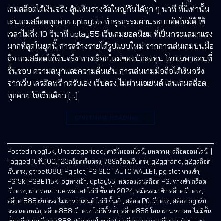
เกมสล็อตได้เงินจริง ลุ้นเงินรางวัลใหญ่กันได้ทุก ๆ นาที ที่นี่เท่านั้น
เล่นเกมสล็อตทุกค่าย uplay55 ทำธุรกรรมผ่านระบบอัตโนมัติ ใช้
เวลาไม่ถึง 10 วินาที uplay55 เว็บเกมยอดนิยม ที่เป็นกระแสมาแรง
มากที่สุดในยุคนี้ การสร้างรายได้รูปแบบใหม่ จากการเล่นเกมบนมือ
ถือ เกมสล็อตได้เงินจริง ทางเลือกใหม่ของนักลงทุน โดยเฉพาะคนที่
ชื่นชอบ ความสนุกและความตื่นเต้น การเล่นเกมมือถือได้เงินจริง
จากเว็บ เครดิตฟรี กดรับเอง เว็บตรง ไม่ผ่านเอเย่นต์ เล่นเกมสล็อต
ทุกค่าย ในเว็บเดียว […]
CONTINUE READING
→
Posted in
pg15k
,
Uncategorized
,
คาสิโนออนไลน์
,
บทความ
,
สล็อตออนไลน์
|
Tagged
10รับ100
,
123สล็อตเว็บตรง
,
789สล็อตเว็บตรง
,
g2ggrand
,
g2gสล็อต
เว็บตรง
,
gtrbet888
,
Pg slot
,
PG SLOT AUTO WALLET
,
pg slot ทางเข้า
,
PG15k
,
PGBET15K
,
pgทางเข้า
,
uplay55
,
ทดลองเล่นสล็อต PG
,
ทางเข้า สล็อต
เว็บตรง
,
ฝาก ถอน true wallet ไม่มี ขั้น ต่ํา 2024
,
สมัครสมาชิก สล็อตเว็บตรง
,
สล็อต 888 เว็บตรง ไม่ผ่านเอเย่นต์ ไม่มี ขั้นต่ำ
,
สล็อต PG เว็บตรง
,
สล็อต pg เว็บ
ตรง แตกหนัก
,
สล็อต888 เว็บตรง ไม่มีขั้นต่ำ
,
สล็อต888 โอน ผ่าน วอ เลท ไม่มีขั้น
ต่ํา
,
สล็อตpgเว็บตรง888
,
สล็อตpgใหม่ล่าสุด
,
สล็อตทดลอง
,
สล็อตทุนน้อย แตก