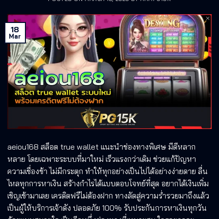
18
Mar
aeiou168 สล็อต true wallet แนะนำช่องทางพิเศษ มีดีหลาก
หลาย โดยเฉพาะระบบที่มาใหม่ เร็วแรงกว่าเดิม ช่วยแก้ปัญหา
ความเชื่องช้า ไม่มีกระตุก ทำให้ทุกอย่างเป็นไปได้อย่างง่ายดาย ลื่น
ไหลทุกการหาเงิน สร้างกำไรได้แบบตอบโจทย์ที่สุด อยากได้เงินเพิ่ม
เชิญเข้ามาเลย เครดิตฟรีไม่ต้องฝาก ทางลัดสู่ความร่ำรวยมาถึงแล้ว
เป็นผู้ให้บริการเจ้าดัง ปลอดภัย 100% รับประกันการหาเงินทุกวัน