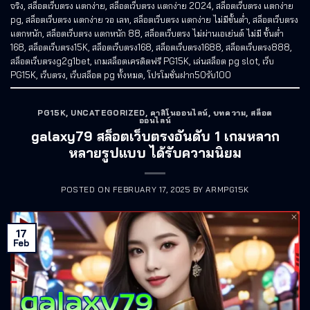
จริง
,
สล็อตเว็บตรง แตกง่าย
,
สล็อตเว็บตรง แตกง่าย 2024
,
สล็อตเว็บตรง แตกง่าย
pg
,
สล็อตเว็บตรง แตกง่าย วอ เลท
,
สล็อตเว็บตรง แตกง่าย ไม่มีขั้นต่ำ
,
สล็อตเว็บตรง
แตกหนัก
,
สล็อตเว็บตรง แตกหนัก 88
,
สล็อตเว็บตรง ไม่ผ่านเอเย่นต์ ไม่มี ขั้นต่ำ
168
,
สล็อตเว็บตรง15K
,
สล็อตเว็บตรง168
,
สล็อตเว็บตรง1688
,
สล็อตเว็บตรง888
,
สล็อตเว็บตรงg2g1bet
,
เกมสล็อตเครดิตฟรี PG15K
,
เล่นสล็อต pg slot
,
เว็บ
PG15K
,
เว็บตรง
,
เว็บสล็อต pg ทั้งหมด
,
โปรโมชั่นฝาก50รับ100
PG15K
,
UNCATEGORIZED
,
คาสิโนออนไลน์
,
บทความ
,
สล็อต
ออนไลน์
galaxy79 สล็อตเว็บตรงอันดับ 1 เกมหลาก
หลายรูปแบบ ได้รับความนิยม
POSTED ON
FEBRUARY 17, 2025
BY
ARMPG15K
17
Feb