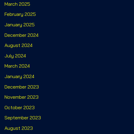
March 2025
February 2025
January 2025
December 2024
August 2024
July 2024
March 2024
January 2024
December 2023
November 2023
October 2023
September 2023
August 2023