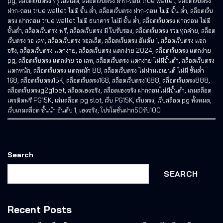
pg
,
สล็อตเว็บตรง ทรูวอลเล็ต
,
สล็อตเว็บตรง ฝาก-ถอน true wallet
,
สล็อตเว็บตรง
ฝาก-ถอน true wallet ไม่มี ขั้น ต่ํา
,
สล็อตเว็บตรง ฝาก-ถอน ไม่มี ขั้น ต่ํา
,
สล็อตเว็บ
ตรง ฝากถอน true wallet ไม่มี ธนาคาร ไม่มี ขั้น ต่ํา
,
สล็อตเว็บตรง ฝากถอน ไม่มี
ขั้นต่ำ
,
สล็อตเว็บตรง ฟรี
,
สล็อตเว็บตรง มี ใบรับรอง
,
สล็อตเว็บตรง รวมทุกค่าย
,
สล็อต
เว็บตรง วอ เลท
,
สล็อตเว็บตรง วอลเล็ต
,
สล็อตเว็บตรง อันดับ 1
,
สล็อตเว็บตรง แจก
จริง
,
สล็อตเว็บตรง แตกง่าย
,
สล็อตเว็บตรง แตกง่าย 2024
,
สล็อตเว็บตรง แตกง่าย
pg
,
สล็อตเว็บตรง แตกง่าย วอ เลท
,
สล็อตเว็บตรง แตกง่าย ไม่มีขั้นต่ำ
,
สล็อตเว็บตรง
แตกหนัก
,
สล็อตเว็บตรง แตกหนัก 88
,
สล็อตเว็บตรง ไม่ผ่านเอเย่นต์ ไม่มี ขั้นต่ำ
168
,
สล็อตเว็บตรง15K
,
สล็อตเว็บตรง168
,
สล็อตเว็บตรง1688
,
สล็อตเว็บตรง888
,
สล็อตเว็บตรงg2g1bet
,
สล็อตเฮงจริง
,
สล็อตเฮงจริง ฝากถอนไม่มีขั้นต่ำ
,
เกมสล็อต
เครดิตฟรี PG15K
,
เล่นสล็อต pg slot
,
เว็บ PG15K
,
เว็บตรง
,
เว็บสล็อต pg ทั้งหมด
,
เว็บเกมสล็อต ชั้นนำ อันดับ 1
,
เฮงจริง
,
โปรโมชั่นฝาก50รับ100
Search
SEARCH
Recent Posts