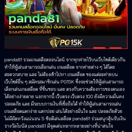
panda81 รวมเกมสล็อตออนไลน์ จากทุกค่ายไว้บนเว็บไซต์เดียวกัน
ทำให้ผู้เล่นสามารถเลือกเล่น เกมสล็อต จากค่ายต่าง ๆ ได้โดย
สะดวกสบาย และ ไม่ต้องเข้าไปหา เกมสล็อต ของแต่ละค่ายบน
เว็บไซต์อื่น ๆ สมัครสมาชิกเล่น PG15K ซึ่งจะช่วยให้ผู้เล่นสามารถ
เลือกเล่นเกมสล็อต ที่ชื่นชอบ และ ตรงกับความต้องการของตนเอง
ได้อย่างง่ายดาย นอกจากนี้ เว็บตรง เว็บตรง 100 ยังมีความมั่นคง
ปลอดภัย และ มีระบบการเงินที่เชื่อถือได้ ทำให้ผู้เล่นสามารถเล่น
เกมสล็อตแตกง่าย แตกบ่อย เล่นได้อย่างมั่นใจ และ ปลอดภัยด้วย
ไม่มีผิดหวังแน่นอน 5 ข้อดีเล่นสล็อต panda81 ร่วมสนุกลุ้นรับเงิน
รางวัลโบนัส panda81 มีจุดเด่นหลากหลายอย่างที่น่าสนใจ