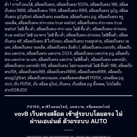
ต่ำ 1 บาทก็ ถอนได้
,
สล็อตเว็บตรง
,
สล็อตเว็บตรง 100%
,
สล็อตเว็บตรง 168
,
สล็อต
เว็บตรง 1688
,
สล็อตเว็บตรง 789
,
สล็อตเว็บตรง 888
,
สล็อตเว็บตรง g2g
,
สล็อต
เว็บตรง g2g1bet สล็อตเว็บตรง ยอดนิยม
,
สล็อตเว็บตรง pg
,
สล็อตเว็บตรง ทรู
วอลเล็ต
,
สล็อตเว็บตรง ฝาก-ถอน true wallet
,
สล็อตเว็บตรง ฝาก-ถอน true
wallet ไม่มี ขั้น ต่ํา
,
สล็อตเว็บตรง ฝาก-ถอน ไม่มี ขั้น ต่ํา
,
สล็อตเว็บตรง ฝากถอน
true wallet ไม่มี ธนาคาร ไม่มี ขั้น ต่ํา
,
สล็อตเว็บตรง ฝากถอน ไม่มีขั้นต่ำ
,
สล็อต
เว็บตรง ฟรี
,
สล็อตเว็บตรง มี ใบรับรอง
,
สล็อตเว็บตรง รวมทุกค่าย
,
สล็อตเว็บตรง วอ
เลท
,
สล็อตเว็บตรง วอลเล็ต
,
สล็อตเว็บตรง อันดับ 1
,
สล็อตเว็บตรง แจกจริง
,
สล็อตเว็บ
ตรง แตกง่าย
,
สล็อตเว็บตรง แตกง่าย 2024
,
สล็อตเว็บตรง แตกง่าย pg
,
สล็อตเว็บ
ตรง แตกง่าย วอ เลท
,
สล็อตเว็บตรง แตกง่าย ไม่มีขั้นต่ำ
,
สล็อตเว็บตรง แตกหนัก
,
สล็อตเว็บตรง แตกหนัก 88
,
สล็อตเว็บตรง ไม่ผ่านเอเย่นต์ ไม่มี ขั้นต่ำ 168
,
สล็อตเว็บ
ตรง15K
,
สล็อตเว็บตรง168
,
สล็อตเว็บตรง1688
,
สล็อตเว็บตรง888
,
สล็อตเว็บ
ตรงg2g1bet
,
สล็อตเว็บตรงวอเลท
,
เกมสล็อตเครดิตฟรี PG15K
,
เล่นสล็อต pg
slot
,
เว็บ PG15K
,
เว็บ สล็อต ยุโรป
,
เว็บตรง
,
เว็บสล็อต pg ทั้งหมด
,
โปรโมชั่น
ฝาก50รับ100
PG15K
,
คาสิโนออนไลน์
,
บทความ
,
สล็อตออนไลน์
vov8 เว็บตรงสล็อต เข้าสู่ระบบโดยตรง ไม่
ผ่านเอเย่นต์ ด้วยระบบ AUTO