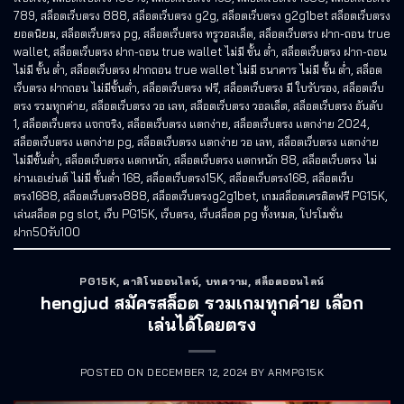
789
,
สล็อตเว็บตรง 888
,
สล็อตเว็บตรง g2g
,
สล็อตเว็บตรง g2g1bet สล็อตเว็บตรง
ยอดนิยม
,
สล็อตเว็บตรง pg
,
สล็อตเว็บตรง ทรูวอลเล็ต
,
สล็อตเว็บตรง ฝาก-ถอน true
wallet
,
สล็อตเว็บตรง ฝาก-ถอน true wallet ไม่มี ขั้น ต่ํา
,
สล็อตเว็บตรง ฝาก-ถอน
ไม่มี ขั้น ต่ํา
,
สล็อตเว็บตรง ฝากถอน true wallet ไม่มี ธนาคาร ไม่มี ขั้น ต่ํา
,
สล็อต
เว็บตรง ฝากถอน ไม่มีขั้นต่ำ
,
สล็อตเว็บตรง ฟรี
,
สล็อตเว็บตรง มี ใบรับรอง
,
สล็อตเว็บ
ตรง รวมทุกค่าย
,
สล็อตเว็บตรง วอ เลท
,
สล็อตเว็บตรง วอลเล็ต
,
สล็อตเว็บตรง อันดับ
1
,
สล็อตเว็บตรง แจกจริง
,
สล็อตเว็บตรง แตกง่าย
,
สล็อตเว็บตรง แตกง่าย 2024
,
สล็อตเว็บตรง แตกง่าย pg
,
สล็อตเว็บตรง แตกง่าย วอ เลท
,
สล็อตเว็บตรง แตกง่าย
ไม่มีขั้นต่ำ
,
สล็อตเว็บตรง แตกหนัก
,
สล็อตเว็บตรง แตกหนัก 88
,
สล็อตเว็บตรง ไม่
ผ่านเอเย่นต์ ไม่มี ขั้นต่ำ 168
,
สล็อตเว็บตรง15K
,
สล็อตเว็บตรง168
,
สล็อตเว็บ
ตรง1688
,
สล็อตเว็บตรง888
,
สล็อตเว็บตรงg2g1bet
,
เกมสล็อตเครดิตฟรี PG15K
,
เล่นสล็อต pg slot
,
เว็บ PG15K
,
เว็บตรง
,
เว็บสล็อต pg ทั้งหมด
,
โปรโมชั่น
ฝาก50รับ100
PG15K
,
คาสิโนออนไลน์
,
บทความ
,
สล็อตออนไลน์
hengjud สมัครสล็อต รวมเกมทุกค่าย เลือก
เล่นได้โดยตรง
POSTED ON
DECEMBER 12, 2024
BY
ARMPG15K