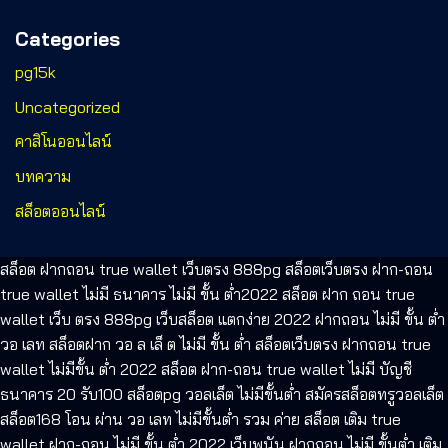
Categories
pg15k
Uncategorized
คาสิโนออนไลน์
บทความ
สล็อตออนไลน์
สล็อต ฝากถอน true wallet เว็บตรง 888pg สล็อตเว็บตรง ฝาก-ถอน
true wallet ไม่มี ธนาคาร ไม่มี ขั้น ต่ํา2022 สล็อต ฝาก ถอน true
wallet เว็บ ตรง 888pg เว็บสล็อต แตกง่าย 2022 ฝากถอน ไม่มี ขั้น ต่ํา
วอ เลท สล็อตฝาก วอ ล เล็ ต ไม่มี ขั้น ต่ํา สล็อตเว็บตรง ฝากถอน true
wallet ไม่มีขั้น ต่ํา 2022 สล็อต ฝาก-ถอน true wallet ไม่มี บัญชี
ธนาคาร 20 รับ100 สล็อตpg วอลเล็ต ไม่มีขั้นต่ํา สมัครสล็อตทรูวอลเล็ต
สล็อต168 โอน ผ่าน วอ เลท ไม่มีขั้นต่ํา รวม ค่าย สล็อต เติม true
wallet ฝาก-ถอน ไม่มี ขั้น ต่ํา 2022 เว็บพนัน ฝากถอน ไม่มี ขั้นต่ำ เติม