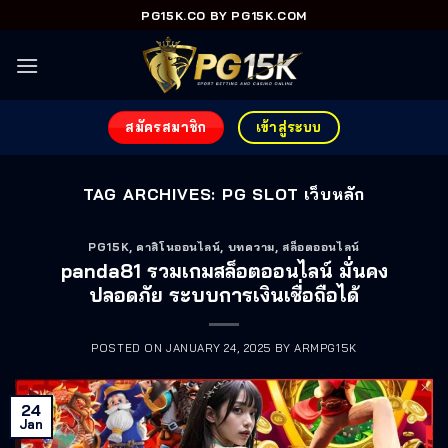
Skip
PG15K.CO BY PG15K.COM
to
content
สมัครสมาชิก
เข้าสู่ระบบ
TAG ARCHIVES:
PG SLOT เว็บหลัก
PG15K
,
คาสิโนออนไลน์
,
บทความ
,
สล็อตออนไลน์
panda81 รวมเกมสล็อตออนไลน์ มั่นคง
ปลอดภัย ระบบการเงินเชื่อถือได้
POSTED ON
JANUARY 24, 2025
BY
ARMPG15K
24
Jan